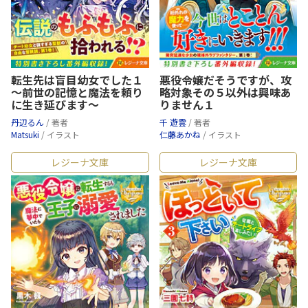
転生先は盲目幼女でした１
悪役令嬢だそうですが、攻
～前世の記憶と魔法を頼り
略対象その５以外は興味あ
に生き延びます～
りません１
丹辺るん
/ 著者
千 遊雲
/ 著者
Matsuki
/ イラスト
仁藤あかね
/ イラスト
レジーナ文庫
レジーナ文庫