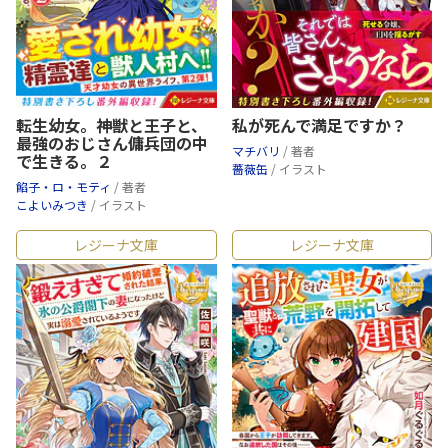
転生幼女。神獣と王子と、
私が死んで満足ですか？
最強のおじさん傭兵団の中
マチバリ
/ 著者
で生きる。２
薔薇缶
/ イラスト
餡子・ロ・モティ
/ 著者
こよいみつき
/ イラスト
レジーナ文庫
レジーナ文庫