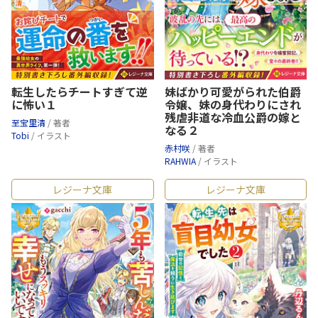
転生したらチートすぎて逆
妹ばかり可愛がられた伯爵
に怖い１
令嬢、妹の身代わりにされ
残虐非道な冷血公爵の嫁と
至宝里清
/ 著者
なる２
Tobi
/ イラスト
赤村咲
/ 著者
RAHWIA
/ イラスト
レジーナ文庫
レジーナ文庫