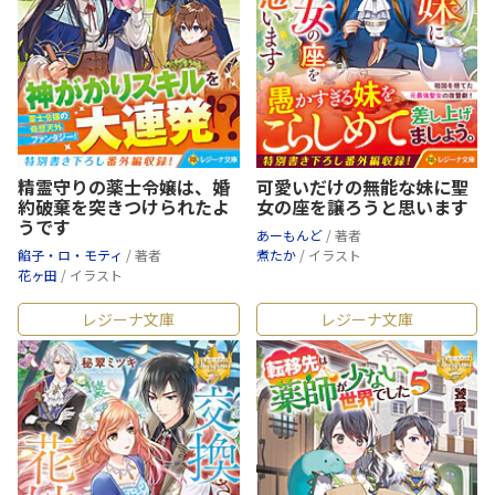
精霊守りの薬士令嬢は、婚
可愛いだけの無能な妹に聖
約破棄を突きつけられたよ
女の座を譲ろうと思います
うです
あーもんど
/ 著者
餡子・ロ・モティ
/ 著者
煮たか
/ イラスト
花ヶ田
/ イラスト
レジーナ文庫
レジーナ文庫