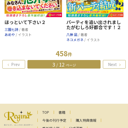
ほっといて下さい２
パーティを追い出されまし
たがむしろ好都合です！２
三園七詩
/ 著者
あめや
/ イラスト
八神 凪
/ 著者
ネコメガネ
/ イラスト
458
件
3
12
Prev
Next
/
ページ
TOP
書籍
今後の刊行予定
購入特典情報