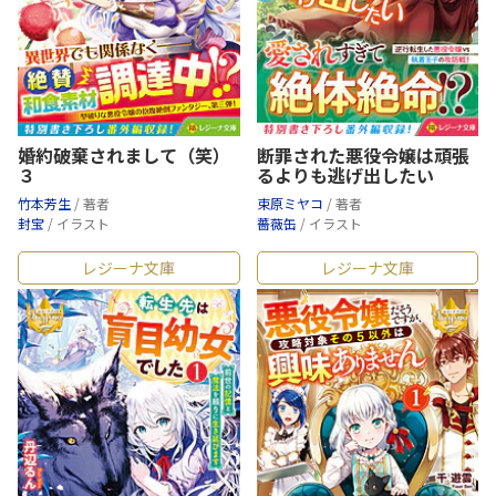
婚約破棄されまして（笑）
断罪された悪役令嬢は頑張
３
るよりも逃げ出したい
竹本芳生
/ 著者
束原ミヤコ
/ 著者
封宝
/ イラスト
薔薇缶
/ イラスト
レジーナ文庫
レジーナ文庫