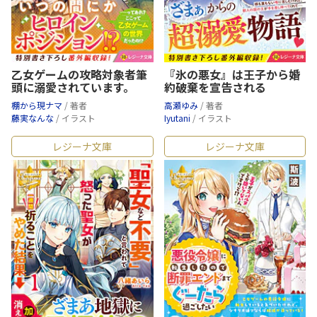
乙女ゲームの攻略対象者筆
『氷の悪女』は王子から婚
頭に溺愛されています。
約破棄を宣告される
棚から現ナマ
/ 著者
高瀬ゆみ
/ 著者
藤実なんな
/ イラスト
Iyutani
/ イラスト
レジーナ文庫
レジーナ文庫