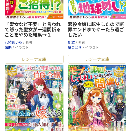
「聖女など不要」と言われ
悪役令嬢に転生したので断
て怒った聖女が一週間祈る
罪エンドまでぐーたら過ご
ことをやめた結果→１
したい
八緒あいら
/ 著者
斯波
/ 著者
茲助
/ イラスト
風ことら
/ イラスト
レジーナ文庫
レジーナ文庫