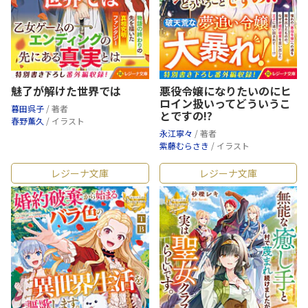
魅了が解けた世界では
悪役令嬢になりたいのにヒ
ロイン扱いってどういうこ
暮田呉子
/ 著者
とですの!?
春野薫久
/ イラスト
永江寧々
/ 著者
紫藤むらさき
/ イラスト
レジーナ文庫
レジーナ文庫