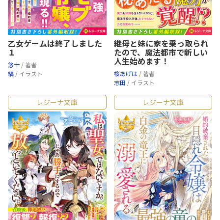
乙女ゲームは終了しました
継母と妹に家を乗っ取られ
１
たので、魔法都市で新しい
人生始めます！
悠十
/ 著者
縞
/ イラスト
桜あげは
/ 著者
志田
/ イラスト
レジーナ文庫
レジーナ文庫