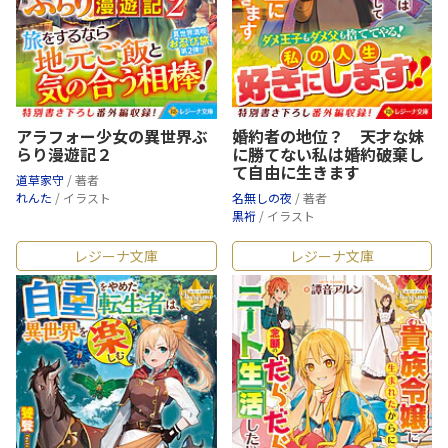
アラフォー少女の異世界ぶ
婚約者の地位？ 天才な妹
らり漫遊記２
に勝てない私は婚約破棄し
て自由に生きます
道草家守
/ 著者
れんた
/ イラスト
名無しの夜
/ 著者
黒裄
/ イラスト
レジーナ文庫
レジーナ文庫