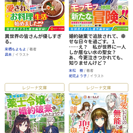
異世界の皆さんが優しすぎ
婚約破棄で追放されて、幸
る。
せな日々を過ごす。１
……え？ 私が世界に一人
来栖もよもよ
/ 著者
しか居ない水の聖女？
昌未
/ イラスト
あ、今更泣きつかれても、
知りませんけど？
末松 樹
/ 著者
祀花よう子
/ イラスト
レジーナ文庫
レジーナ文庫