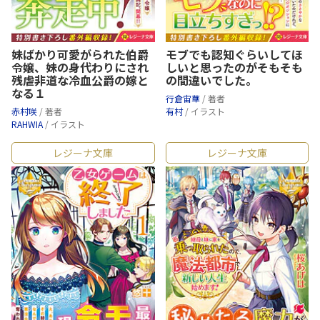
妹ばかり可愛がられた伯爵
モブでも認知ぐらいしてほ
令嬢、妹の身代わりにされ
しいと思ったのがそもそも
残虐非道な冷血公爵の嫁と
の間違いでした。
なる１
行倉宙華
/ 著者
赤村咲
/ 著者
有村
/ イラスト
RAHWIA
/ イラスト
レジーナ文庫
レジーナ文庫