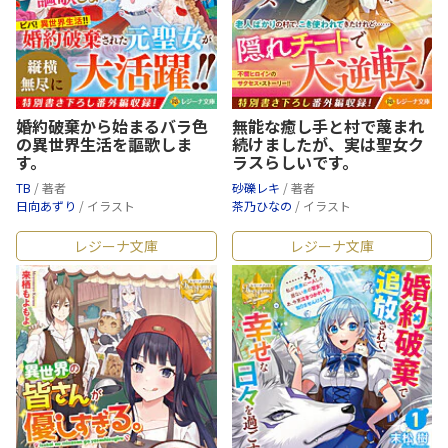
婚約破棄から始まるバラ色
無能な癒し手と村で蔑まれ
の異世界生活を謳歌しま
続けましたが、実は聖女ク
す。
ラスらしいです。
TB
/ 著者
砂礫レキ
/ 著者
日向あずり
/ イラスト
茶乃ひなの
/ イラスト
レジーナ文庫
レジーナ文庫