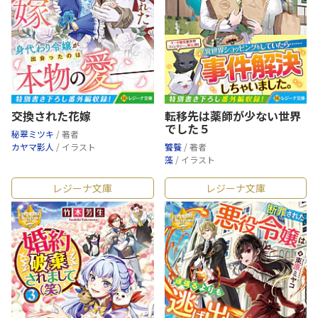
交換された花嫁
転移先は薬師が少ない世界
でした５
秘翠ミツキ
/ 著者
カヤマ影人
/ イラスト
饕餮
/ 著者
藻
/ イラスト
レジーナ文庫
レジーナ文庫