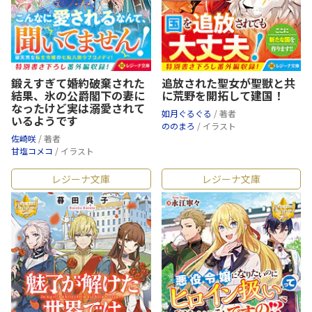
鍛えすぎて婚約破棄された
追放された聖女が聖獣と共
結果、氷の公爵閣下の妻に
に荒野を開拓して建国！
なったけど実は溺愛されて
如月ぐるぐる
/ 著者
いるようです
ののまろ
/ イラスト
佐崎咲
/ 著者
甘塩コメコ
/ イラスト
レジーナ文庫
レジーナ文庫