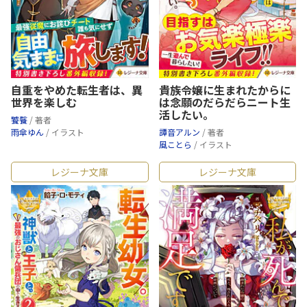
自重をやめた転生者は、異
貴族令嬢に生まれたからに
世界を楽しむ
は念願のだらだらニート生
活したい。
饕餮
/ 著者
雨傘ゆん
/ イラスト
譚音アルン
/ 著者
風ことら
/ イラスト
レジーナ文庫
レジーナ文庫