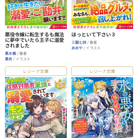
悪役令嬢に転生するも魔法
ほっといて下さい３
に夢中でいたら王子に溺愛
三園七詩
/ 著者
されました
あめや
/ イラスト
黒木楓
/ 著者
黒裄
/ イラスト
レジーナ文庫
レジーナ文庫