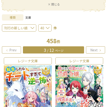
× 閉じる
種類
文庫
件
458
件
3
12
Prev
Next
/
ページ
レジーナ文庫
レジーナ文庫