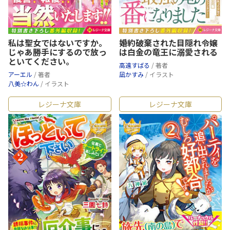
私は聖女ではないですか。
婚約破棄された目隠れ令嬢
じゃあ勝手にするので放っ
は白金の竜王に溺愛される
といてください。
高遠すばる
/ 著者
アーエル
/ 著者
凪かすみ
/ イラスト
八美☆わん
/ イラスト
レジーナ文庫
レジーナ文庫