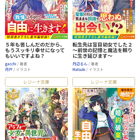
５年も苦しんだのだから、
転生先は盲目幼女でした２
もうスッキリ幸せになって
～前世の記憶と魔法を頼り
もいいですよね？
に生き延びます～
gacchi
/ 著者
丹辺るん
/ 著者
月戸
/ イラスト
Matsuki
/ イラスト
レジーナ文庫
レジーナ文庫