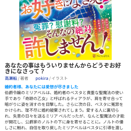
あなたの事はもういりませんからどうぞお好
きになさって？
高瀬船
/ 著者
pokira
/ イラスト
婚約者様、あなたには愛想が尽きました
伯爵令嬢のミリアベルは、婚約者のベスタと貴重な聖魔法の使い
手であり「奇跡の乙女」と呼ばれるティアラが、肩を寄せ合って
暗がりに姿を消すのを目撃した。さらに次の日、ベスタに冤罪を
かけられ、理不尽に婚約破棄されてしまう。愛する人に裏切ら
れ、失意の日々を送るミリア ベルだったが、なんと聖魔法の才能
が開花し、公爵家のノルトの下に身を寄せることに。ノルトの優
しさに触れ、自信を取り戻したミリアベルはベスタに引導を渡し