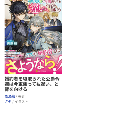
婚約者を寝取られた公爵令
嬢は今更謝っても遅い、と
背を向ける
高瀬船
/ 著者
ざそ
/ イラスト