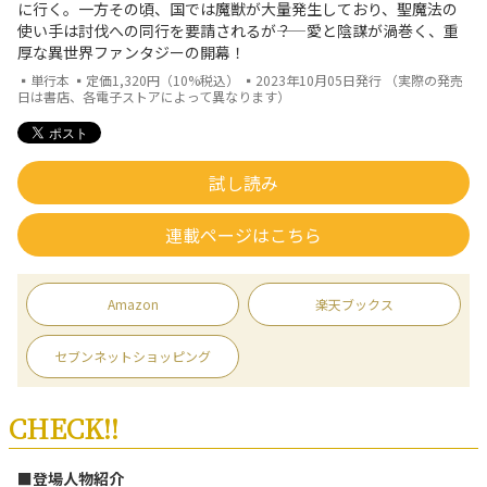
に行く。一方その頃、国では魔獣が大量発生しており、聖魔法の
使い手は討伐への同行を要請されるが――？ 愛と陰謀が渦巻く、重
厚な異世界ファンタジーの開幕！
▪単行本 ▪定価1,320円（10%税込） ▪2023年10月05日発行 （実際の発売
日は書店、各電子ストアによって異なります）
試し読み
連載ページはこちら
Amazon
楽天ブックス
セブンネットショッピング
CHECK!!
■登場人物紹介