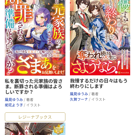
我慢するだけの日々はもう
私を裏切った元家族の皆さ
終わりにします
ま。断罪される準備はよろ
しいですか？
風見ゆうみ
/ 著者
久賀フーナ
/ イラスト
風見ゆうみ
/ 著者
祀花よう子
/ イラスト
レジーナブックス