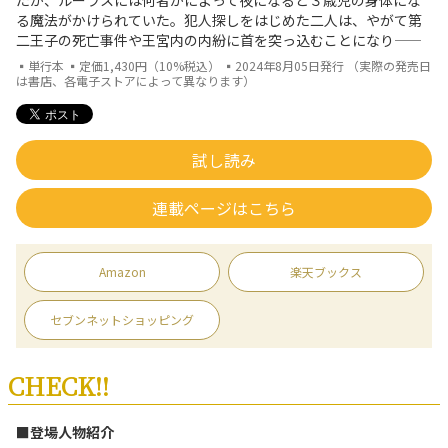
たが、ルーラスには何者かによって夜になると３歳児の身体にな
る魔法がかけられていた。犯人探しをはじめた二人は、やがて第
二王子の死亡事件や王宮内の内紛に首を突っ込むことになり――
▪単行本 ▪定価1,430円（10%税込） ▪2024年8月05日発行 （実際の発売日
は書店、各電子ストアによって異なります）
試し読み
連載ページはこちら
Amazon
楽天ブックス
セブンネットショッピング
CHECK!!
■登場人物紹介