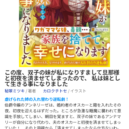
この度、双子の妹が私になりすまして旦那様
と初夜を済ませてしまったので、 私は妹とし
て生きる事になりました
秘翠ミツキ
/ 著者
カロクチトセ
/ イラスト
虐げられた姉の入れ替わり逆転劇！
伯爵令嬢のアンネリーゼは、婚約者のオスカーと籍を入れたその
夜、初夜を迎えるはずだった。ところが急激な睡魔に襲われて意
識を手放してしまい、朝目を覚ますと、双子の妹であるアンナマ
リーが自分になり代わり、夫のオスカーと初夜を済ませてしまっ
ていた！ その上両親から「済ませてしまったなら仕方ないわ。