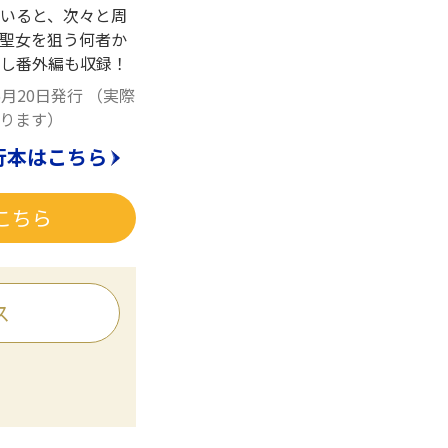
いると、次々と周
聖女を狙う何者か
し番外編も収録！
6月20日発行
（実際
ります）
行本はこちら
こちら
ス