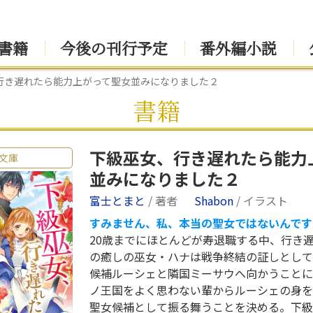
書籍
今後の刊行予定
番外編小説
行き遅れたら能力上がって聖女並みになりました２
書籍
下級巫女、行き遅れたら能力
文庫
並みになりました２
富士とまと
/ 著者
Shabon
/ イラスト
すみません、私、本当の聖女ではないんです!
20歳までにほとんどが寿退職する中、行き遅
の癒しの巫女・ハナは戦争終結の証しとして
候補ルーシェと隣国ミーサウへ向かうことに
ノ王国をよく思わない輩からルーシェの身を
聖女候補として振る舞うことを決める。下級