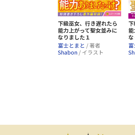
下級巫女、行き遅れたら
下
能力上がって聖女並みに
能
なりました１
な
富士とまと
/ 著者
富
Shabon
/ イラスト
S