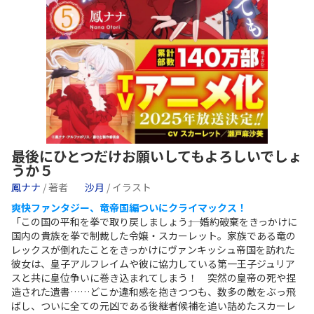
最後にひとつだけお願いしてもよろしいでしょ
うか５
鳳ナナ
/ 著者
沙月
/ イラスト
爽快ファンタジー、竜帝国編ついにクライマックス！
「この国の平和を拳で取り戻しましょう――」 婚約破棄をきっかけに
国内の貴族を拳で制裁した令嬢・スカーレット。家族である竜の
レックスが倒れたことをきっかけにヴァンキッシュ帝国を訪れた
彼女は、皇子アルフレイムや彼に協力している第一王子ジュリア
スと共に皇位争いに巻き込まれてしまう！ 突然の皇帝の死や捏
造された遺書……どこか違和感を抱きつつも、数多の敵をぶっ飛
ばし、ついに全ての元凶である後継者候補を追い詰めたスカーレ