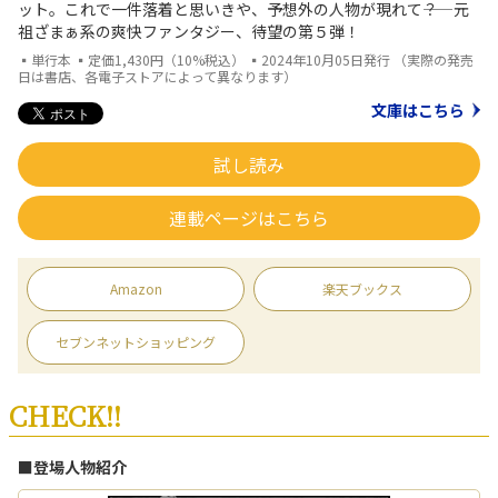
ット。これで一件落着と思いきや、予想外の人物が現れて――？ 元
祖ざまぁ系の爽快ファンタジー、待望の第５弾！
▪単行本 ▪定価1,430円（10%税込） ▪2024年10月05日発行 （実際の発売
日は書店、各電子ストアによって異なります）
文庫はこちら
試し読み
連載ページはこちら
Amazon
楽天ブックス
セブンネットショッピング
CHECK!!
■登場人物紹介