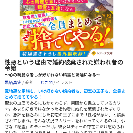
性悪という理由で婚約破棄された嫌われ者の
令嬢
～心の綺麗な者しか好かれない精霊と友達になる～
黒塔真実
/ 著者
とき間
/ イラスト
意地悪な家族も、いけ好かない婚約者も、初恋の王子も、全員ま
とめて捨ててやる！
聖女の血筋であるにもかかわらず、周囲から孤立しているカリー
ナ。あまり好きではなかった婚約者に婚約を破棄されたばかり
か、悪評を鵜呑みにした初恋の王子にまで「性格が悪い」と誤解
されてしまう。そんな状況でカリーナをわかってくれるのは、小
さな『精霊』のディーだけ。彼女はディーの存在にだけ慰められ
ていた。ところがある日、カリーナは聖女の力に目覚める。ディ