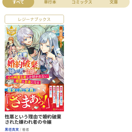
すべて
単行本
コミックス
文庫
レジーナブックス
性悪という理由で婚約破棄
された嫌われ者の令嬢
黒塔真実
/ 著者