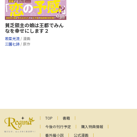
貧乏領主の娘は王都でみん
なを幸せにします２
若菜光流
/ 漫画
三園七詩
/ 原作
TOP
書籍
今後の刊行予定
購入特典情報
番外編小説
公式漫画