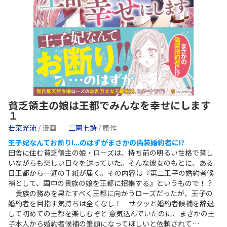
貧乏領主の娘は王都でみんなを幸せにします
１
若菜光流
/ 漫画
三園七詩
/ 原作
王子妃なんてお断り!...のはずがまさかの偽装婚約者に!?
田舎に住む貧乏領主の娘・ローズは、持ち前の明るい性格で貧し
いながらも楽しい日々を送っていた。そんな彼女のもとに、ある
日王都から一通の手紙が届く。その内容は『第二王子の婚約者候
補として、国中の貴族の娘を王都に招集する』というもので！？
貴族の務めを果たすべく王都に向かうローズだったが、王子の
婚約者を目指す気持ちは全くなし！ サクッと婚約者候補を辞退
して初めての王都を楽しむぞと 意気込んでいたのに、まさかの王
子本人から婚約者候補の筆頭になってほしいと依頼されて…