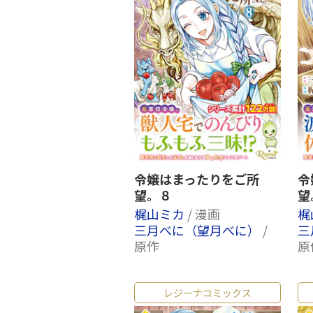
令嬢はまったりをご所
令
望。８
望
梶山ミカ
/ 漫画
梶
三月べに（望月べに）
/
三
原作
原
レジーナコミックス