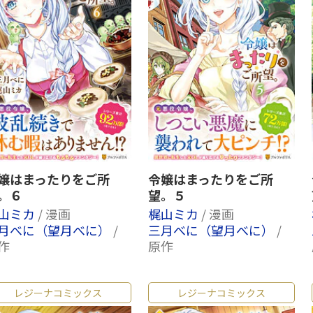
嬢はまったりをご所
令嬢はまったりをご所
。６
望。５
山ミカ
/ 漫画
梶山ミカ
/ 漫画
月べに（望月べに）
/
三月べに（望月べに）
/
作
原作
レジーナコミックス
レジーナコミックス