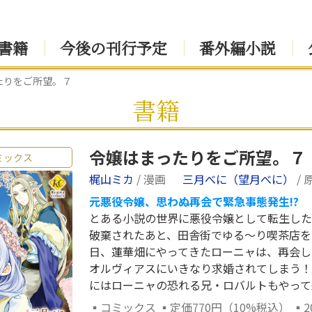
書籍
今後の刊行予定
番外編小説
たりをご所望。７
書籍
令嬢はまったりをご所望。７
ミックス
梶山ミカ
/ 漫画
三月べに（望月べに）
/ 
元悪役令嬢、思わぬ再会で緊急事態発生!?
とある小説の世界に悪役令嬢として転生した
破棄されたあと、田舎街でゆる～り喫茶店を
日、蓮華畑にやってきたローニャは、再会し
オルヴィアスにいきなり求婚されてしまう！
にはローニャの恐れる兄・ロバルトもやって来て
▪コミックス ▪定価770円（10%税込） ▪2