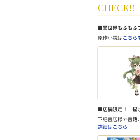
CHECK!!
■異世界もふもふ
原作小説は
こちらを
■店舗限定！ 描
下記書店様で書籍
詳細はこちら