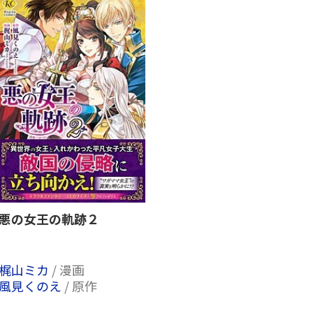
悪の女王の軌跡２
梶山ミカ
/ 漫画
風見くのえ
/ 原作