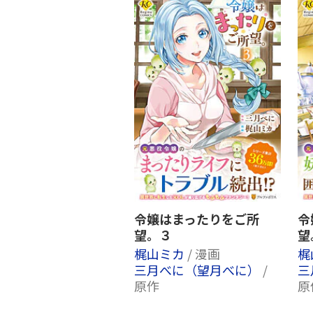
令嬢はまったりをご所
令
望。３
望
梶山ミカ
/ 漫画
梶
三月べに（望月べに）
/
三
原作
原