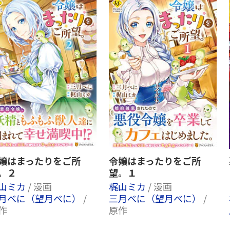
嬢はまったりをご所
令嬢はまったりをご所
。２
望。１
山ミカ
/ 漫画
梶山ミカ
/ 漫画
月べに（望月べに）
/
三月べに（望月べに）
/
作
原作