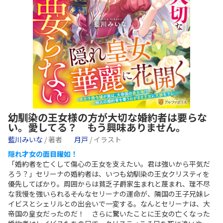
幼馴染の王女様の方が大切な婚約者は要らな
い。愛してる？ もう興味ありません。
藍川みいな
/ 著者
月戸
/ イラスト
隠れ才女の面目躍如！
「婚約者を亡くして傷心の王女を支えたい。君は強いから平気だ
ろう？」セリーナの婚約者は、いつも幼馴染の王女クリスティを
優先してばかり。周囲からは貧乏子爵家生まれと蔑まれ、理不尽
な我慢を強いられる――そんなセリーナの運命が、隣国の王子兄妹レ
イビスとシェリルとの出会いで一変する。なんとセリーナは、大
帝国の皇女だったのだ！ さらに驚いたことに王女の亡くなった