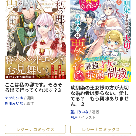
ここは私の邸です。そろそ
幼馴染の王女様の方が大切
ろ出て行ってくれます？3
な婚約者は要らない。愛し
てる？ もう興味ありませ
ナツキシホ
/ 漫画
ん。２
藍川みいな
/ 原作
藍川みいな
/ 著者
月戸
/ イラスト
レジーナコミックス
レジーナコミックス