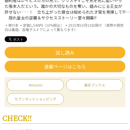
婚約者はレイビスたちの兄で、クリスティこそ兄を死に追いやっ
た張本人だという。誰かの大切なものを奪い、踏みにじる王女が
許せない……！ 立ち上がった彼女は秘められた才覚を発揮して――!?
隠れ皇女の逆襲＆サクセスストーリー堂々開幕!!
▪単行本 ▪定価1,540円（10%税込） ▪2025年10月10日発行 （実際の発売
日は書店、各電子ストアによって異なります）
試し読み
連載ページはこちら
Amazon
楽天ブックス
セブンネットショッピング
CHECK!!