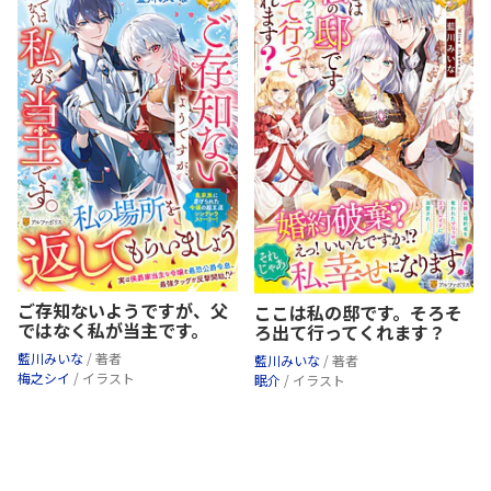
ご存知ないようですが、父
ここは私の邸です。そろそ
ではなく私が当主です。
ろ出て行ってくれます？
藍川みいな
/ 著者
藍川みいな
/ 著者
梅之シイ
/ イラスト
眠介
/ イラスト