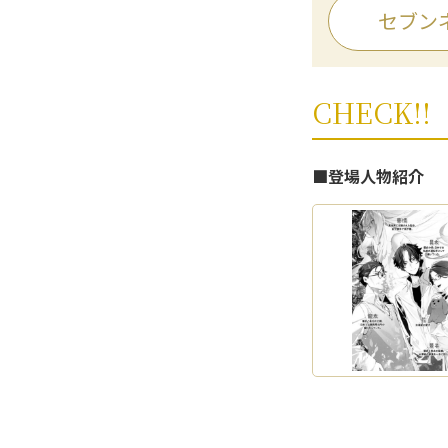
セブン
CHECK!!
■登場人物紹介