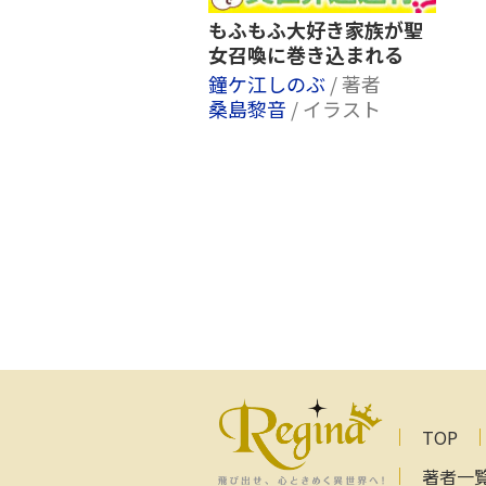
もふもふ大好き家族が聖
女召喚に巻き込まれる
鐘ケ江しのぶ
/ 著者
桑島黎音
/ イラスト
TOP
著者一