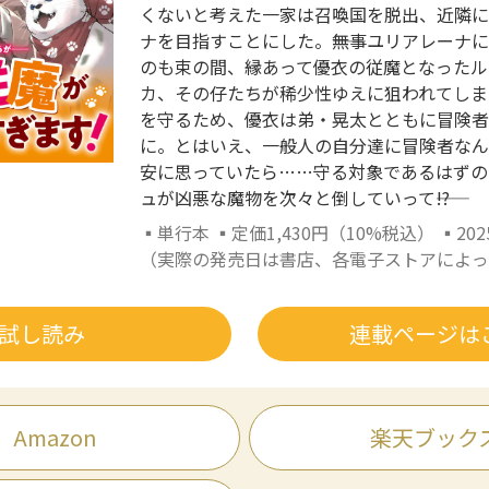
くないと考えた一家は召喚国を脱出、近隣に
ナを目指すことにした。――無事ユリアレーナ
のも束の間、縁あって優衣の従魔となったル
カ、その仔たちが稀少性ゆえに狙われてしま
を守るため、優衣は弟・晃太とともに冒険者
に。とはいえ、一般人の自分達に冒険者なん
安に思っていたら……守る対象であるはずの
ュが凶悪な魔物を次々と倒していって――!?
▪単行本 ▪定価1,430円（10%税込） ▪20
（実際の発売日は書店、各電子ストアによっ
試し読み
連載ページは
Amazon
楽天ブック