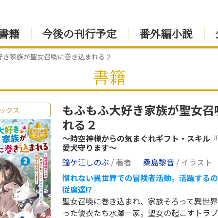
書籍
今後の刊行予定
番外編小説
好き家族が聖女召喚に巻き込まれる２
書籍
もふもふ大好き家族が聖女召
ックス
れる２
～時空神様からの気まぐれギフト・スキル『
愛犬守ります～
鐘ケ江しのぶ
/ 著者
桑島黎音
/ イラスト
慣れない異世界での冒険者活動。活躍するの
従魔達!?
聖女召喚に巻き込まれ、家族そろって異世界
った優衣たち水澤一家。聖女の起こすトラブ