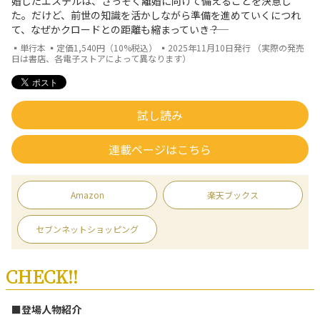
婚したエステルは、さっそく離婚に向けて備えることを決意し
た。だけど、前世の知識を活かしながら準備を進めていくにつれ
て、なぜかクロードとの距離も縮まっていき――？
▪単行本 ▪定価1,540円（10%税込） ▪2025年11月10日発行 （実際の発売
日は書店、各電子ストアによって異なります）
試し読み
連載ページはこちら
Amazon
楽天ブックス
セブンネットショッピング
CHECK!!
■登場人物紹介