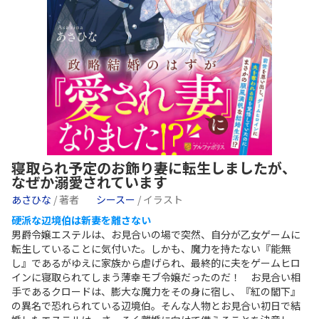
寝取られ予定のお飾り妻に転生しましたが、
なぜか溺愛されています
あさひな
/ 著者
シースー
/ イラスト
硬派な辺境伯は新妻を離さない
男爵令嬢エステルは、お見合いの場で突然、自分が乙女ゲームに
転生していることに気付いた。しかも、魔力を持たない『能無
し』であるがゆえに家族から虐げられ、最終的に夫をゲームヒロ
インに寝取られてしまう薄幸モブ令嬢だったのだ！ お見合い相
手であるクロードは、膨大な魔力をその身に宿し、『紅の閣下』
の異名で恐れられている辺境伯。そんな人物とお見合い初日で結