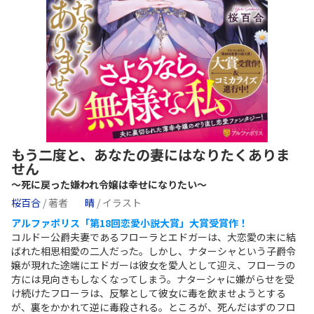
もう二度と、あなたの妻にはなりたくありま
せん
～死に戻った嫌われ令嬢は幸せになりたい～
桜百合
/ 著者
晴
/ イラスト
アルファポリス「第18回恋愛小説大賞」大賞受賞作！
コルドー公爵夫妻であるフローラとエドガーは、大恋愛の末に結
ばれた相思相愛の二人だった。しかし、ナターシャという子爵令
嬢が現れた途端にエドガーは彼女を愛人として迎え、フローラの
方には見向きもしなくなってしまう。ナターシャに嫌がらせを受
け続けたフローラは、反撃として彼女に毒を飲ませようとする
が、裏をかかれて逆に毒殺される。ところが、死んだはずのフロ