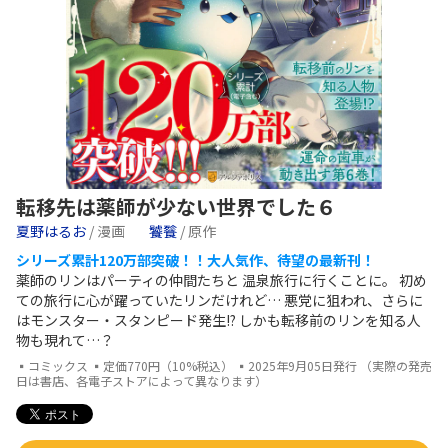
転移先は薬師が少ない世界でした６
夏野はるお
/ 漫画
饕餮
/ 原作
シリーズ累計120万部突破！！大人気作、待望の最新刊！
薬師のリンはパーティの仲間たちと 温泉旅行に行くことに。 初め
ての旅行に心が躍っていたリンだけれど… 悪党に狙われ、さらに
はモンスター・スタンピード発生!? しかも転移前のリンを知る人
物も現れて…？
▪コミックス ▪定価770円（10%税込） ▪2025年9月05日発行 （実際の発売
日は書店、各電子ストアによって異なります）