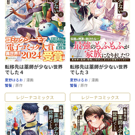
転移先は薬師が少ない世界
転移先は薬師が少ない世界
でした４
でした３
夏野はるお
/ 漫画
夏野はるお
/ 漫画
饕餮
/ 原作
饕餮
/ 原作
レジーナコミックス
レジーナコミックス