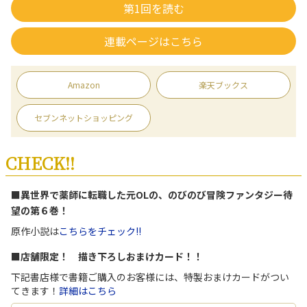
第1回を読む
連載ページはこちら
Amazon
楽天ブックス
セブンネットショッピング
CHECK!!
■異世界で薬師に転職した元OLの、のびのび冒険ファンタジー待
望の第６巻！
原作小説は
こちらをチェック!!
■店舗限定！ 描き下ろしおまけカード！！
下記書店様で書籍ご購入のお客様には、特製おまけカードがつい
てきます！
詳細はこちら