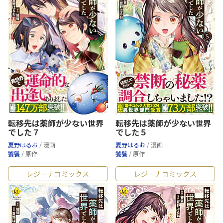
転移先は薬師が少ない世界
転移先は薬師が少ない世界
でした７
でした５
夏野はるお
/ 漫画
夏野はるお
/ 漫画
饕餮
/ 原作
饕餮
/ 原作
レジーナコミックス
レジーナコミックス