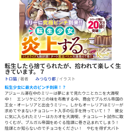
転生したら捨てられたが、拾われて楽しく生
きています。７
トロ猫
/ 著者
みつなり都
/ イラスト
転生少女に最大のピンチ到来！？
アジュール滞在中のミリーは夢にまで見たウニとカニを大満喫
中！ エンリケにウニの味を布教する中、商会でブルガル帝国の
王女・オーレリアと出会うミリー。しかもオーレリアはミリーが
求めてやまないチョコレート入手の伝手を持っていて！？ 彼女
に気に入られたミリーはカカオを大満喫、チョコレート試作に取
りくむが、ブルガル帝国をめぐる陰謀に巻き込まれてしまう！
陰謀とか知らないのでチョコをください！ やむを得ず大バト