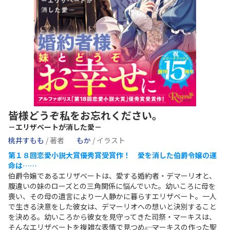
皆様どうぞ私をお忘れください。
－エリザベートが消した愛－
桃井すもも
/ 著者
もか
/ イラスト
第１８回恋愛小説大賞優秀賞受賞作！ 愛を消した伯爵令嬢の運
命は……
伯爵令嬢であるエリザベートは、愛する婚約者・デマーリオと、
腹違いの妹のローズとの三角関係に悩んでいた。幼いころに母を
喪い、その母の遺言により一人静かに暮らすエリザベート。一人
で生きる決意をした彼女は、デマーリオへの想いと決別すること
を決める。幼いころから彼女を見守ってきた司祭・マーキスは、
そんなエリザベートを複雑な表情で見つめ――。マーキスの作った聖