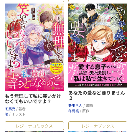
あなたの愛など要りません
もう無理して私に笑いかけ
２
なくてもいいですよ？
新玉らん
/ 漫画
冬馬亮
/ 著者
冬馬亮
/ 原作
晴
/ イラスト
レジーナコミックス
レジーナブックス