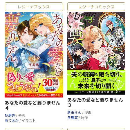
レジーナブックス
レジーナコミックス
あなたの愛など要りません
あなたの愛など要りません
３
４
新玉らん
/ 漫画
冬馬亮
/ 著者
冬馬亮
/ 原作
ありおか
/ イラスト