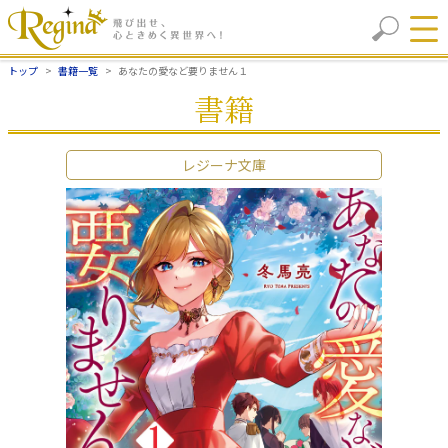
トップ
書籍一覧
あなたの愛など要りません１
書籍
レジーナ文庫