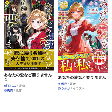
あなたの愛など要りません
あなたの愛など要りません
１
冬馬亮
/ 著者
新玉らん
/ 漫画
ありおか
/ イラスト
冬馬亮
/ 原作