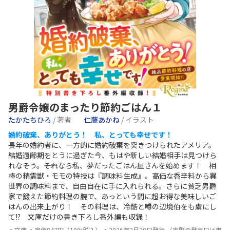
男爵令嬢のまったり節約ごはん１
たかたちひろ
/ 著者
仁藤あかね
/ イラスト
婚約破棄、ありがとう！ 私、とっても幸せです！
長年の婚約者に、一方的に婚約破棄を突きつけられたアメリア。
結婚適齢期をとうに過ぎた今、もはや新しい結婚相手は見つけら
れなそう。――それなら私、夢だったごはん屋さんを始めます！ 相
棒の精霊獣・モモの特技は『調味料生成』。高価な香辛料から異
世界の調味料まで、自由自在に手に入れられる。さらに貧乏男爵
家で鍛えた節約料理の腕で、あっという間に超お得な美味しいご
はんの出来上がり！ その料理は、冷酷と噂の辺境伯をも虜にし
て!? 文庫だけの書き下ろし番外編も収録！
▪文庫 ▪定価847円（10%税込） ▪2026年2月20日発行 （実際の発売日は書