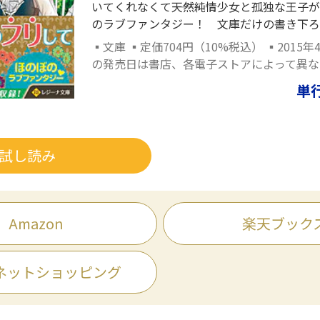
いてくれなくて――天然純情少女と孤独な王子
のラブファンタジー！ 文庫だけの書き下ろ
▪文庫 ▪定価704円（10%税込） ▪2015年
の発売日は書店、各電子ストアによって異な
単
試し読み
Amazon
楽天ブック
ネットショッピング