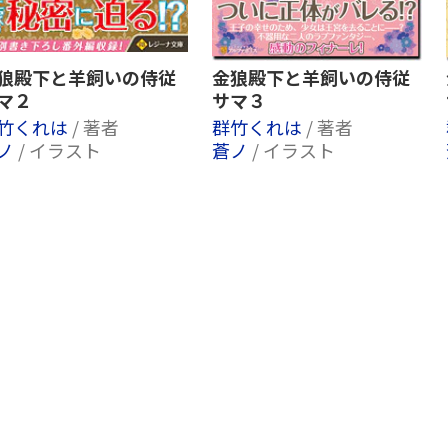
狼殿下と羊飼いの侍従
金狼殿下と羊飼いの侍従
マ２
サマ３
竹くれは
/ 著者
群竹くれは
/ 著者
ノ
/ イラスト
蒼ノ
/ イラスト