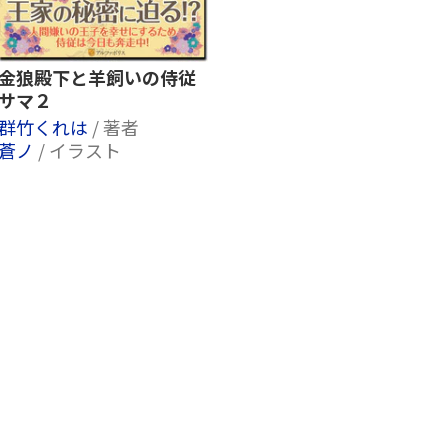
金狼殿下と羊飼いの侍従
サマ２
群竹くれは
/ 著者
蒼ノ
/ イラスト