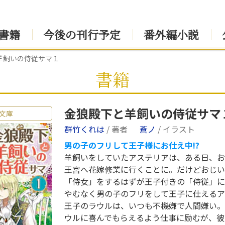
書籍
今後の刊行予定
番外編小説
羊飼いの侍従サマ１
書籍
金狼殿下と羊飼いの侍従サマ
文庫
群竹くれは
/ 著者
蒼ノ
/ イラスト
男の子のフリして王子様にお仕え中!?
羊飼いをしていたアステリアは、ある日、お
王宮へ花嫁修業に行くことに。だけどおじい
「侍女」をするはずが王子付きの「侍従」に
やむなく男の子のフリをして王子に仕えるア
王子のラウルは、いつも不機嫌で人間嫌い。
ウルに喜んでもらえるよう仕事に励むが、彼