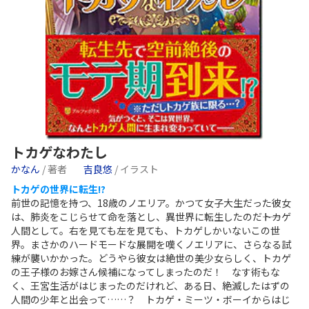
トカゲなわたし
かなん
/ 著者
吉良悠
/ イラスト
トカゲの世界に転生!?
前世の記憶を持つ、18歳のノエリア。かつて女子大生だった彼女
は、肺炎をこじらせて命を落とし、異世界に転生したのだ――トカゲ
人間として。右を見ても左を見ても、トカゲしかいないこの世
界。まさかのハードモードな展開を嘆くノエリアに、さらなる試
練が襲いかかった。どうやら彼女は絶世の美少女らしく、トカゲ
の王子様のお嫁さん候補になってしまったのだ！ なす術もな
く、王宮生活がはじまったのだけれど、ある日、絶滅したはずの
人間の少年と出会って……？ トカゲ・ミーツ・ボーイからはじ