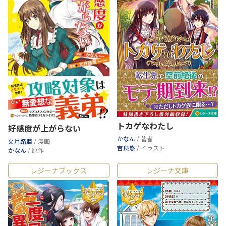
トカゲなわたし
好感度が上がらない
かなん
/ 著者
文月路亜
/ 漫画
吉良悠
/ イラスト
かなん
/ 原作
レジーナブックス
レジーナ文庫