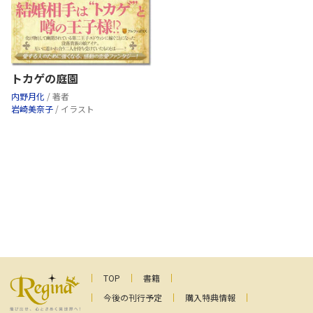
トカゲの庭園
内野月化
/ 著者
岩崎美奈子
/ イラスト
TOP
書籍
今後の刊行予定
購入特典情報