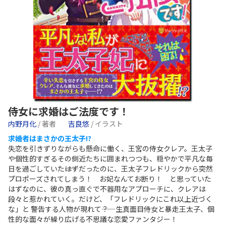
侍女に求婚はご法度です！
内野月化
/ 著者
吉良悠
/ イラスト
求婚者はまさかの王太子!?
失恋を引きずりながらも懸命に働く、王宮の侍女クレア。王太子
や個性的すぎるその側近たちに囲まれつつも、穏やかで平凡な毎
日を過ごしていた――はずだったのに、王太子フレドリックから突然
プロポーズされてしまう！ お妃なんてお断り！ と思っていた
はずなのに、彼の真っ直ぐで不器用なアプローチに、クレアは
段々と惹かれていく。だけど、「フレドリックにこれ以上近づく
な」と 警告する人物が現れて――？ 生真面目侍女と暴走王太子、個
性的な面々が繰り広げる不思議な恋愛ファンタジー！