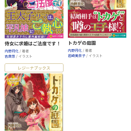
トカゲの庭園
侍女に求婚はご法度です！
内野月化
/ 著者
内野月化
/ 著者
岩崎美奈子
/ イラスト
吉良悠
/ イラスト
レジーナブックス