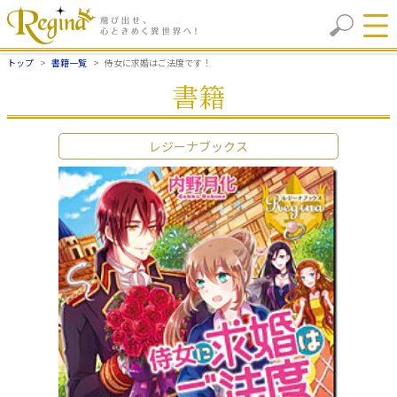
トップ
書籍一覧
侍女に求婚はご法度です！
書籍
レジーナブックス