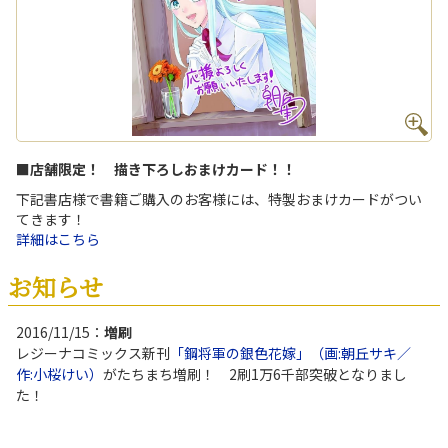
■店舗限定！ 描き下ろしおまけカード！！
下記書店様で書籍ご購入のお客様には、特製おまけカードがつい
てきます！
詳細はこちら
お知らせ
2016/11/15：
増刷
レジーナコミックス新刊
「鋼将軍の銀色花嫁」（画:朝丘サキ／
作:小桜けい）
がたちまち増刷！ 2刷1万6千部突破となりまし
た！