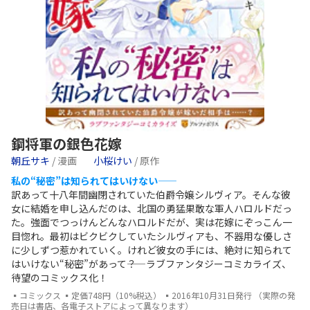
鋼将軍の銀色花嫁
朝丘サキ
/ 漫画
小桜けい
/ 原作
私の“秘密”は知られてはいけない――
訳あって十八年間幽閉されていた伯爵令嬢シルヴィア。そんな彼
女に結婚を申し込んだのは、北国の勇猛果敢な軍人ハロルドだっ
た。強面でつっけんどんなハロルドだが、実は花嫁にぞっこん一
目惚れ。最初はビクビクしていたシルヴィアも、不器用な優しさ
に少しずつ惹かれていく。けれど彼女の手には、絶対に知られて
はいけない“秘密”があって――？ ラブファンタジーコミカライズ、
待望のコミックス化！
▪コミックス ▪定価748円（10%税込） ▪2016年10月31日発行 （実際の発
売日は書店、各電子ストアによって異なります）