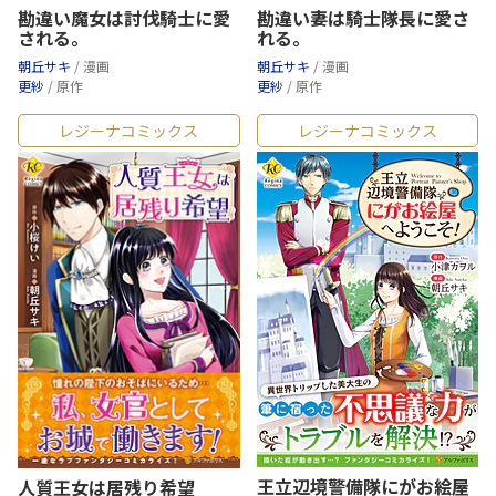
勘違い魔女は討伐騎士に愛
勘違い妻は騎士隊長に愛さ
される。
れる。
朝丘サキ
/ 漫画
朝丘サキ
/ 漫画
更紗
/ 原作
更紗
/ 原作
レジーナコミックス
レジーナコミックス
王立辺境警備隊にがお絵屋
人質王女は居残り希望