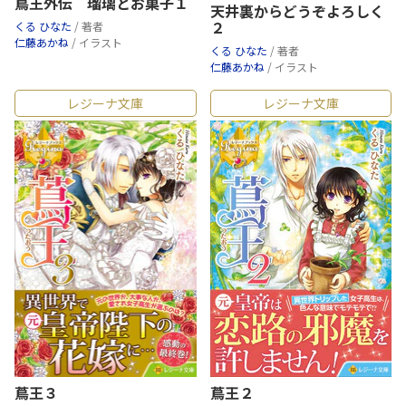
蔦王外伝 瑠璃とお菓子１
天井裏からどうぞよろしく
２
くる ひなた
/ 著者
仁藤あかね
/ イラスト
くる ひなた
/ 著者
仁藤あかね
/ イラスト
レジーナ文庫
レジーナ文庫
蔦王３
蔦王２