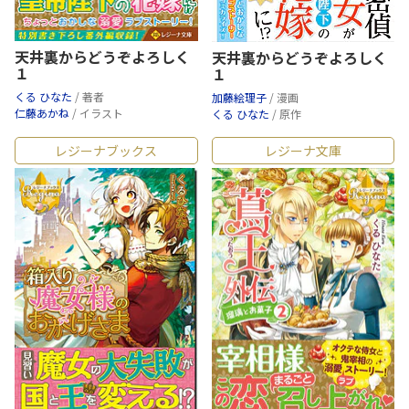
天井裏からどうぞよろしく
天井裏からどうぞよろしく
１
１
くる ひなた
/ 著者
加藤絵理子
/ 漫画
仁藤あかね
/ イラスト
くる ひなた
/ 原作
レジーナブックス
レジーナ文庫