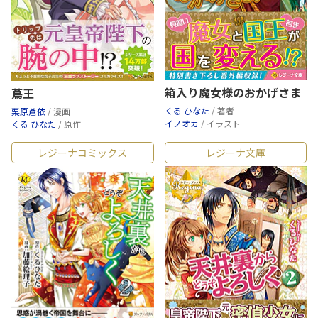
箱入り魔女様のおかげさま
蔦王
くる ひなた
/ 著者
栗原蒼依
/ 漫画
イノオカ
/ イラスト
くる ひなた
/ 原作
レジーナコミックス
レジーナ文庫