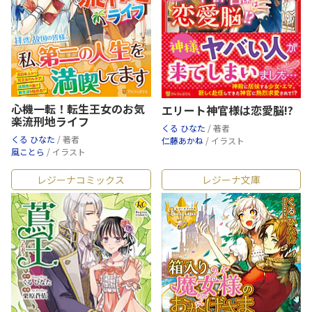
心機一転！転生王女のお気
エリート神官様は恋愛脳!?
楽流刑地ライフ
くる ひなた
/ 著者
くる ひなた
/ 著者
仁藤あかね
/ イラスト
風ことら
/ イラスト
レジーナコミックス
レジーナ文庫