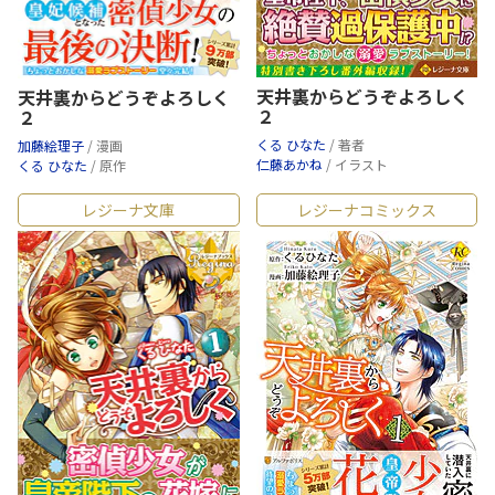
天井裏からどうぞよろしく
天井裏からどうぞよろしく
２
２
くる ひなた
/ 著者
加藤絵理子
/ 漫画
仁藤あかね
/ イラスト
くる ひなた
/ 原作
レジーナ文庫
レジーナコミックス