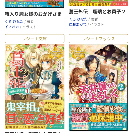
蔦王外伝 瑠璃とお菓子２
箱入り魔女様のおかげさま
くる ひなた
/ 著者
くる ひなた
/ 著者
仁藤あかね
/ イラスト
イノオカ
/ イラスト
レジーナ文庫
レジーナブックス