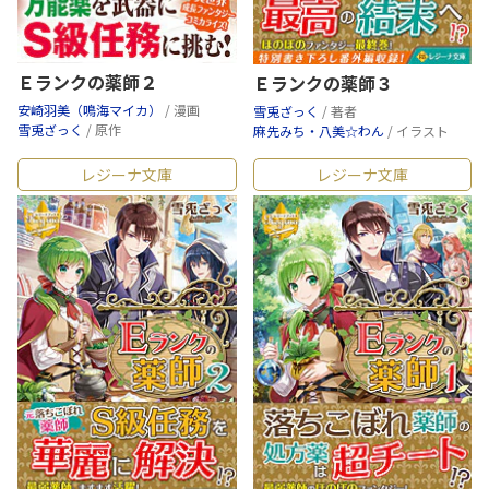
Ｅランクの薬師２
Ｅランクの薬師３
安崎羽美（鳴海マイカ）
/ 漫画
雪兎ざっく
/ 著者
雪兎ざっく
/ 原作
麻先みち・八美☆わん
/ イラスト
レジーナ文庫
レジーナ文庫