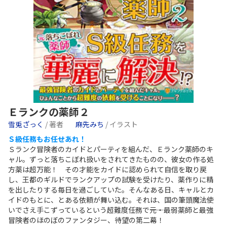
Ｅランクの薬師２
雪兎ざっく
/ 著者
麻先みち
/ イラスト
Ｓ級任務もお任せあれ！
Ｓランク冒険者のカイドとパーティを組んだ、Ｅランク薬師のキ
ャル。ずっと落ちこぼれ扱いをされてきたものの、彼女の作る処
方薬は超万能！ その才能をカイドに認められて自信を取り戻
し、王都のギルドでランクアップの試験を受けたり、薬作りに精
を出したりする毎日を過ごしていた。そんなある日、キャルとカ
イドのもとに、とある依頼が舞い込む。それは、国の筆頭魔法使
いでさえ手こずっているという超難度任務で――元・最弱薬師と最強
冒険者のほのぼのファンタジー、待望の第二幕！