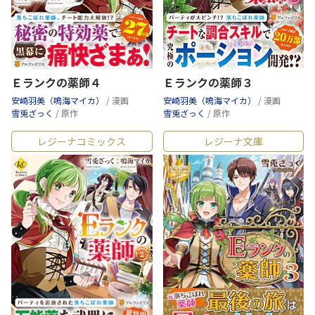
Ｅランクの薬師４
Ｅランクの薬師３
安崎羽美（鳴海マイカ）
/ 漫画
安崎羽美（鳴海マイカ）
/ 漫画
雪兎ざっく
/ 原作
雪兎ざっく
/ 原作
レジーナコミックス
レジーナ文庫