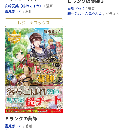
Ｅランクの薬師３
安崎羽美（鳴海マイカ）
/ 漫画
雪兎ざっく
/ 著者
雪兎ざっく
/ 原作
麻先みち・八美☆わん
/ イラスト
レジーナブックス
Ｅランクの薬師
雪兎ざっく
/ 著者