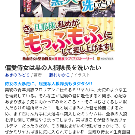
偏愛侍女は黒の人狼隊長を洗いたい
あきのみどり
/ 著者
藤村ゆかこ
/ イラスト
侍女の大暴走に、屈強な人狼隊長もタジタジ!?
美貌の青年貴族フロリアンに仕えるミリヤムは、天使のような主
を偏愛している。そんな主が辺境の砦に赴任すると聞き、心配な
あまり彼より先に向かってみたところ……そこはむさくるしい獣
人だらけの場所だった！ 毛と埃にまみれた砦を綺麗にするた
め、まず石けん片手に大浴場へ突入したミリヤムは、全裸の人狼
を押し倒して無理やり洗ってしまう。実は彼こそが砦の隊長ヴォ
ルデマーだったのだが、その痴女まがいの行動がきっかけで、な
ぜかミリヤムは彼に気に入られてしまい――!? 型破り侍女×生真面目