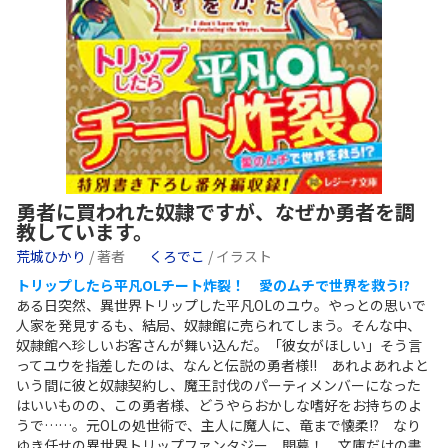
勇者に買われた奴隷ですが、なぜか勇者を調
教しています。
荒城ひかり
/ 著者
くろでこ
/ イラスト
トリップしたら平凡OLチート炸裂！ 愛のムチで世界を救う!?
ある日突然、異世界トリップした平凡OLのユウ。やっとの思いで
人家を発見するも、結局、奴隷館に売られてしまう。そんな中、
奴隷館へ珍しいお客さんが舞い込んだ。「彼女がほしい」そう言
ってユウを指差したのは、なんと伝説の勇者様!! あれよあれよと
いう間に彼と奴隷契約し、魔王討伐のパーティメンバーになった
はいいものの、この勇者様、どうやらおかしな嗜好をお持ちのよ
うで……。元OLの処世術で、主人に魔人に、竜まで懐柔!? なり
ゆき任せの異世界トリップファンタジー、開幕！ 文庫だけの書