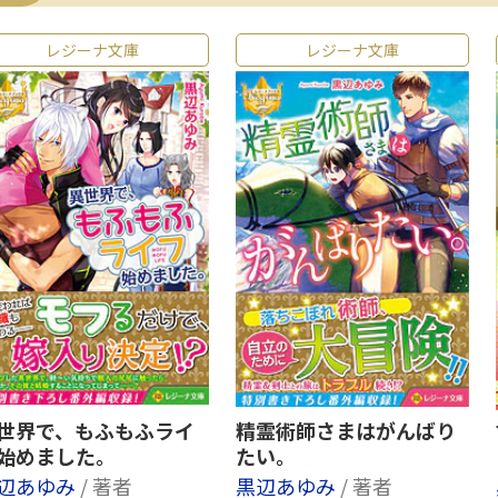
レジーナ文庫
レジーナ文庫
世界で、もふもふライ
精霊術師さまはがんばり
始めました。
たい。
辺あゆみ
/ 著者
黒辺あゆみ
/ 著者