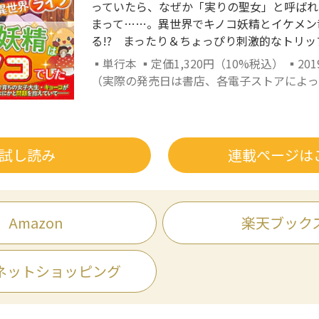
っていたら、なぜか「実りの聖女」と呼ばれ
まって……。異世界でキノコ妖精とイケメン
る!? まったり＆ちょっぴり刺激的なトリ
▪単行本 ▪定価1,320円（10%税込） ▪201
（実際の発売日は書店、各電子ストアによっ
試し読み
連載ページは
Amazon
楽天ブック
ネットショッピング