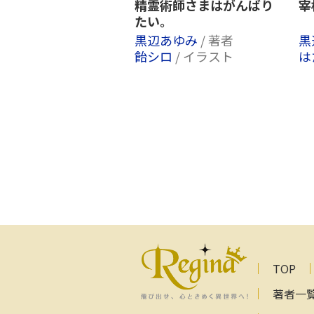
精霊術師さまはがんばり
宰
たい。
黒辺あゆみ
/ 著者
黒
飴シロ
/ イラスト
は
TOP
著者一