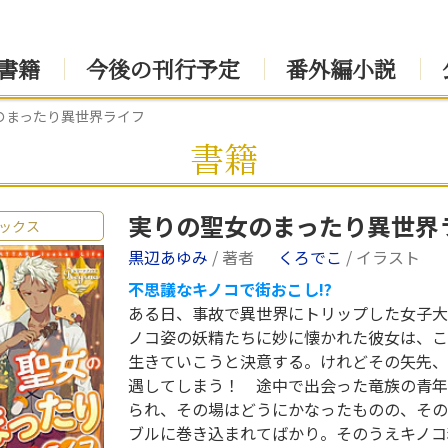
書籍
今後の刊行予定
番外編小説
のまったり異世界ライフ
書籍
実りの聖女のまったり異世界
ックス
黒辺あゆみ
/ 著者
くろでこ
/ イラスト
不思議なキノコで街おこし!?
ある日、事故で異世界にトリップした女子大
ノコ姿の妖精たちに妙に懐かれた彼女は、こ
生きていこうと決意する。けれどその矢先、
遇してしまう！ 途中で出会った竜族の青年
られ、その場はどうにかなったものの、その
ブルに巻き込まれてばかり。そのうえキノコ