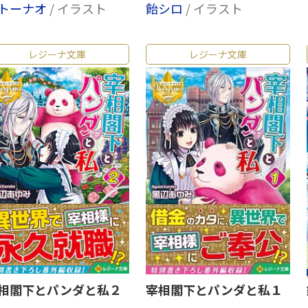
トーナオ
/ イラスト
飴シロ
/ イラスト
レジーナ文庫
レジーナ文庫
相閣下とパンダと私２
宰相閣下とパンダと私１