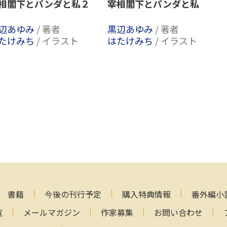
相閣下とパンダと私２
宰相閣下とパンダと私
辺あゆみ
/ 著者
黒辺あゆみ
/ 著者
たけみち
/ イラスト
はたけみち
/ イラスト
書籍
今後の刊行予定
購入特典情報
番外編小
覧
メールマガジン
作家募集
お問い合わせ