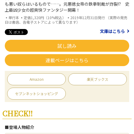
も悪い奴らはいるもので……。元悪徳女帝の鉄拳制裁が炸裂!? 史
上最凶少女の超爽快ファンタジー開幕！
▪単行本 ▪定価1,320円（10%税込） ▪2019年12月31日発行 （実際の発売
日は書店、各電子ストアによって異なります）
文庫はこちら
試し読み
連載ページはこちら
Amazon
楽天ブックス
セブンネットショッピング
CHECK!!
■登場人物紹介