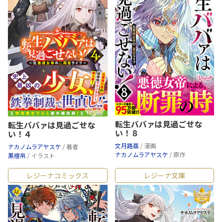
転生ババァは見過ごせな
転生ババァは見過ごせな
い！８
い！４
文月路亜
/ 漫画
ナカノムラアヤスケ
/ 著者
ナカノムラアヤスケ
/ 原作
黒檀帛
/ イラスト
レジーナコミックス
レジーナ文庫