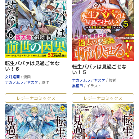
転生ババァは見過ごせな
転生ババァは見過ごせな
い！６
い！５
文月路亜
/ 漫画
ナカノムラアヤスケ
/ 著者
ナカノムラアヤスケ
/ 原作
黒檀帛
/ イラスト
レジーナコミックス
レジーナコミックス