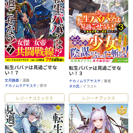
転生ババァは見過ごせな
転生ババァは見過ごせな
い！７
い！３
文月路亜
/ 漫画
ナカノムラアヤスケ
/ 著者
ナカノムラアヤスケ
/ 原作
タカ氏
/ イラスト
レジーナコミックス
レジーナブックス