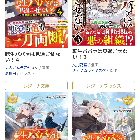
転生ババァは見過ごせな
転生ババァは見過ごせな
い！３
い！４
文月路亜
/ 漫画
ナカノムラアヤスケ
/ 著者
ナカノムラアヤスケ
/ 原作
黒檀帛
/ イラスト
レジーナ文庫
レジーナブックス