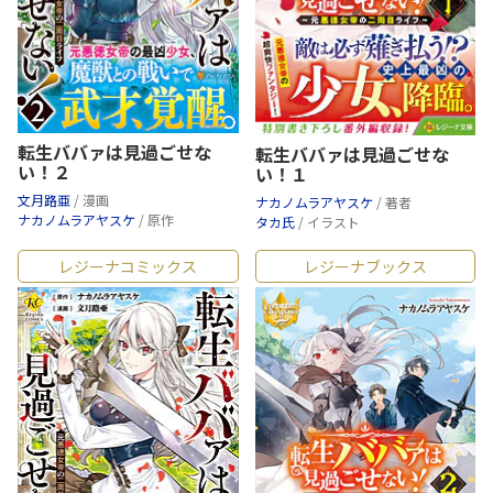
転生ババァは見過ごせな
転生ババァは見過ごせな
い！２
い！１
文月路亜
/ 漫画
ナカノムラアヤスケ
/ 著者
ナカノムラアヤスケ
/ 原作
タカ氏
/ イラスト
レジーナコミックス
レジーナブックス