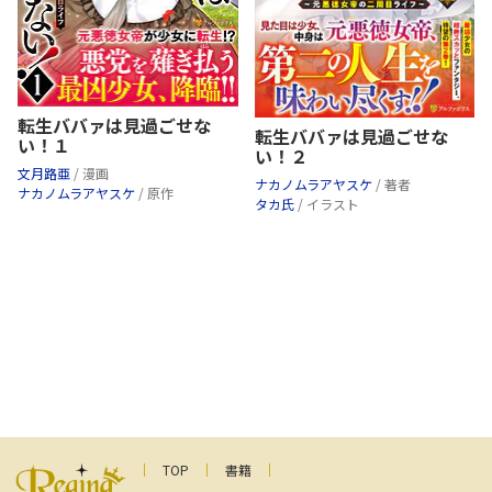
転生ババァは見過ごせな
転生ババァは見過ごせな
い！１
い！２
文月路亜
/ 漫画
ナカノムラアヤスケ
/ 著者
ナカノムラアヤスケ
/ 原作
タカ氏
/ イラスト
TOP
書籍