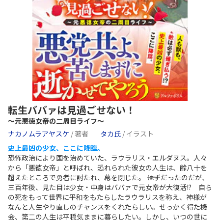
転生ババァは見過ごせない！
～元悪徳女帝の二周目ライフ～
ナカノムラアヤスケ
/ 著者
タカ氏
/ イラスト
史上最凶の少女、ここに降臨。
恐怖政治により国を治めていた、ラウラリス・エルダヌス。人々
から「悪徳女帝」と呼ばれ、恐れられた彼女の人生は、齢八十を
超えたところで勇者に討たれ、幕を閉じた。 ――はずだったのだが、
三百年後、見た目は少女・中身はババァで元女帝が大復活!? 自ら
の死をもって世界に平和をもたらしたラウラリスを称え、神様が
なんと人生やり直しのチャンスをくれたらしい。せっかく得た機
会、第二の人生は平穏気ままに暮らしたい。しかし、いつの世に