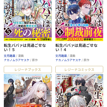
転生ババァは見過ごせな
転生ババァは見過ごせな
い！５
い！４
文月路亜
/ 漫画
文月路亜
/ 漫画
ナカノムラアヤスケ
/ 原作
ナカノムラアヤスケ
/ 原作
レジーナブックス
レジーナコミックス