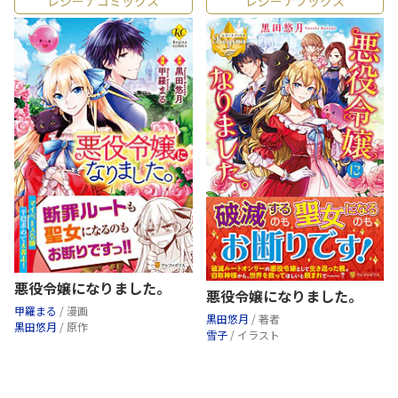
レジーナコミックス
レジーナブックス
悪役令嬢になりました。
悪役令嬢になりました。
甲羅まる
/ 漫画
黒田悠月
/ 著者
黒田悠月
/ 原作
雪子
/ イラスト