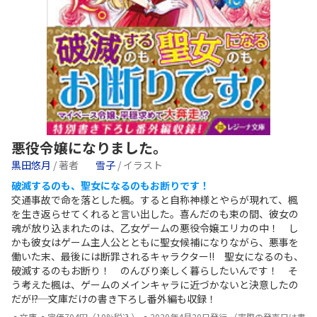
悪役令嬢になりました。
黒田悠月
/ 著者
雪子
/ イラスト
破滅するのも、聖女になるのもお断りです！
交通事故で命を落とした楓。すると自称神様とやらが現れて、楓
を生き返らせてくれると言い出した。喜んだのも束の間、彼女の
魂が放り込まれたのは、乙女ゲームの悪役令嬢エリカの中！ し
かも彼女はゲーム主人公とともに聖女候補になりながら、悪事を
働いた末、最後には断罪されるキャラクター!! 聖女になるのも、
破滅するのもお断り！ のんびり楽しく暮らしたいんです！ そ
う考えた楓は、ゲームのメインキャラに近づかないと決意したの
だが――!? 文庫だけの書き下ろし番外編も収録！
▪文庫 ▪定価704円（10%税込） ▪2020年4月20日発行 （実際の発売日は書