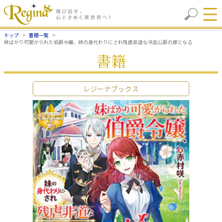
トップ
書籍一覧
妹ばかり可愛がられた伯爵令嬢、妹の身代わりにされ残虐非道な冷血公爵の嫁となる
書籍
レジーナブックス