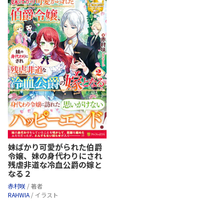
妹ばかり可愛がられた伯爵
令嬢、妹の身代わりにされ
残虐非道な冷血公爵の嫁と
なる２
赤村咲
/ 著者
RAHWIA
/ イラスト