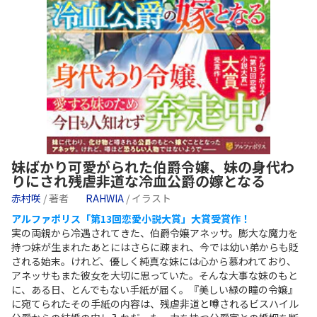
妹ばかり可愛がられた伯爵令嬢、妹の身代わ
りにされ残虐非道な冷血公爵の嫁となる
赤村咲
/ 著者
RAHWIA
/ イラスト
アルファポリス「第13回恋愛小説大賞」大賞受賞作！
実の両親から冷遇されてきた、伯爵令嬢アネッサ。膨大な魔力を
持つ妹が生まれたあとにはさらに疎まれ、今では幼い弟からも貶
される始末。けれど、優しく純真な妹には心から慕われており、
アネッサもまた彼女を大切に思っていた。そんな大事な妹のもと
に、ある日、とんでもない手紙が届く。『美しい緑の瞳の令嬢』
に宛てられたその手紙の内容は、残虐非道と噂されるビスハイル