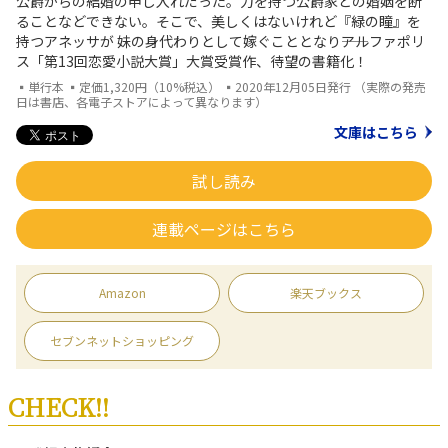
公爵からの結婚の申し入れだった。力を持つ公爵家との婚姻を断
ることなどできない。そこで、美しくはないけれど『緑の瞳』を
持つアネッサが 妹の身代わりとして嫁ぐこととなり――アルファポリ
ス「第13回恋愛小説大賞」大賞受賞作、待望の書籍化！
▪単行本 ▪定価1,320円（10%税込） ▪2020年12月05日発行 （実際の発売
日は書店、各電子ストアによって異なります）
文庫はこちら
試し読み
連載ページはこちら
Amazon
楽天ブックス
セブンネットショッピング
CHECK!!