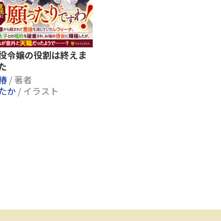
役令嬢の役割は終えま
た
椿
/ 著者
たか
/ イラスト