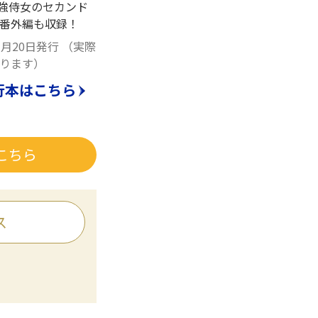
最強侍女のセカンド
番外編も収録！
3月20日発行
（実際
ります）
行本はこちら
こちら
ス