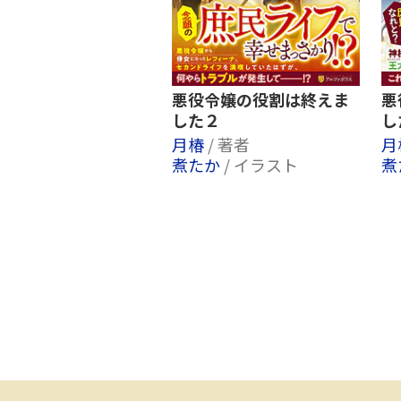
悪役令嬢の役割は終えま
悪
した２
し
月椿
/ 著者
月
煮たか
/ イラスト
煮