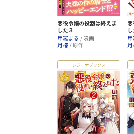
悪役令嬢の役割は終えま
悪
した３
し
甲羅まる
/ 漫画
甲
月椿
/ 原作
月
レジーナブックス