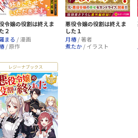
役令嬢の役割は終えま
悪役令嬢の役割は終えま
た２
した１
羅まる
/ 漫画
月椿
/ 著者
椿
/ 原作
煮たか
/ イラスト
レジーナブックス