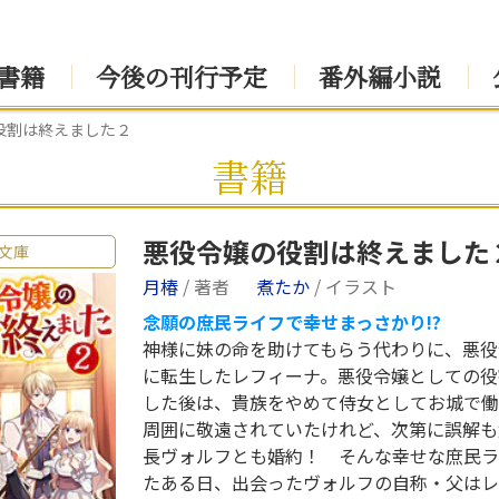
書籍
今後の刊行予定
番外編小説
役割は終えました２
書籍
悪役令嬢の役割は終えました
文庫
月椿
/ 著者
煮たか
/ イラスト
念願の庶民ライフで幸せまっさかり!?
神様に妹の命を助けてもらう代わりに、悪役
に転生したレフィーナ。悪役令嬢としての役
した後は、貴族をやめて侍女としてお城で働
周囲に敬遠されていたけれど、次第に誤解も
長ヴォルフとも婚約！ そんな幸せな庶民ラ
たある日、出会ったヴォルフの自称・父はレ