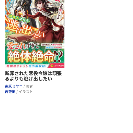
断罪された悪役令嬢は頑張
るよりも逃げ出したい
束原ミヤコ
/ 著者
薔薇缶
/ イラスト