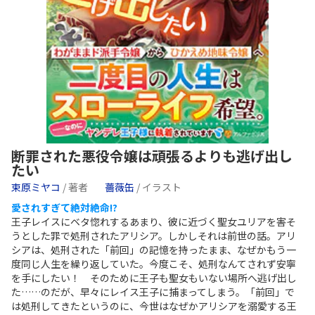
断罪された悪役令嬢は頑張るよりも逃げ出し
たい
束原ミヤコ
/ 著者
薔薇缶
/ イラスト
愛されすぎて絶対絶命!?
王子レイスにベタ惚れするあまり、彼に近づく聖女ユリアを害そ
うとした罪で処刑されたアリシア。しかしそれは前世の話。アリ
シアは、処刑された「前回」の記憶を持ったまま、なぜかもう一
度同じ人生を繰り返していた。今度こそ、処刑なんてされず安寧
を手にしたい！ そのために王子も聖女もいない場所へ逃げ出し
た……のだが、早々にレイス王子に捕まってしまう。「前回」で
は処刑してきたというのに、今世はなぜかアリシアを溺愛する王