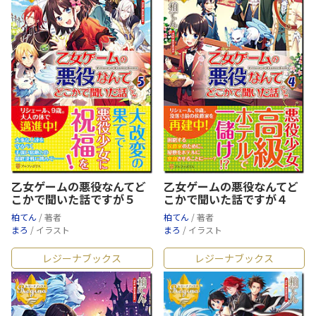
乙女ゲームの悪役なんてど
乙女ゲームの悪役なんてど
こかで聞いた話ですが５
こかで聞いた話ですが４
柏てん
/ 著者
柏てん
/ 著者
まろ
/ イラスト
まろ
/ イラスト
レジーナブックス
レジーナブックス