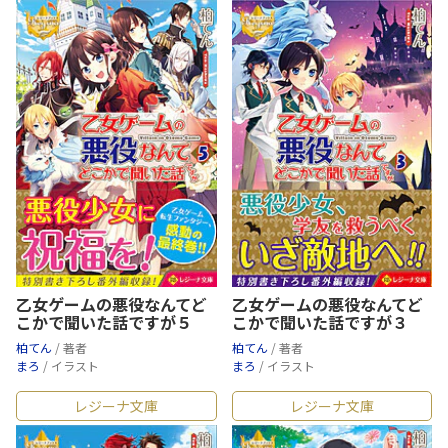
乙女ゲームの悪役なんてど
乙女ゲームの悪役なんてど
こかで聞いた話ですが５
こかで聞いた話ですが３
柏てん
/ 著者
柏てん
/ 著者
まろ
/ イラスト
まろ
/ イラスト
レジーナ文庫
レジーナ文庫