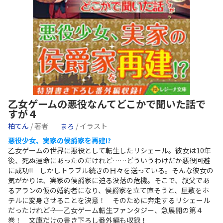
乙女ゲームの悪役なんてどこかで聞いた話で
すが４
柏てん
/ 著者
まろ
/ イラスト
悪役少女、実家の侯爵家を再建!?
乙女ゲームの世界に悪役として転生したリシェール。彼女は10年
後、死ぬ運命にあったのだけれど……どういうわけだか悪役回避
に成功!! しかしトラブル続きの日々を送っている。そんな彼女の
気がかりは、実家の侯爵家に迫る没落の危機。そこで、叔父であ
るアランの仮の婚約者になり、侯爵家を立て直そうと、屋敷をホ
テルに変身させることを決意！ そのために奔走するリシェール
だったけれど――？ 乙女ゲーム転生ファンタジー、急展開の第４
巻！ 文庫だけの書き下ろし番外編も収録！