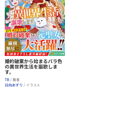
婚約破棄から始まるバラ色
の異世界生活を謳歌しま
す。
TB
/ 著者
日向あずり
/ イラスト