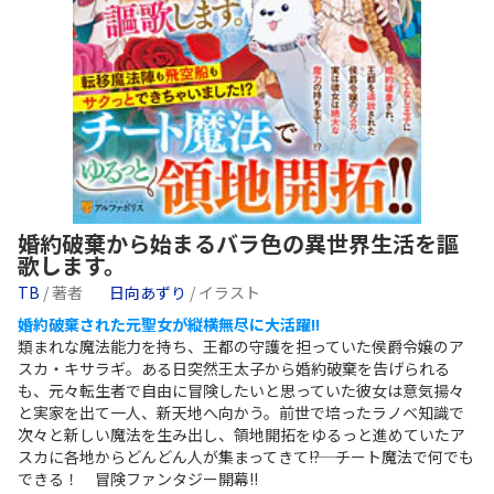
婚約破棄から始まるバラ色の異世界生活を謳
歌します。
TB
/ 著者
日向あずり
/ イラスト
婚約破棄された元聖女が縦横無尽に大活躍!!
類まれな魔法能力を持ち、王都の守護を担っていた侯爵令嬢のア
スカ・キサラギ。ある日突然王太子から婚約破棄を告げられる
も、元々転生者で自由に冒険したいと思っていた彼女は意気揚々
と実家を出て一人、新天地へ向かう。前世で培ったラノベ知識で
次々と新しい魔法を生み出し、領地開拓をゆるっと進めていたア
スカに各地からどんどん人が集まってきて――!? チート魔法で何でも
できる！ 冒険ファンタジー開幕!!