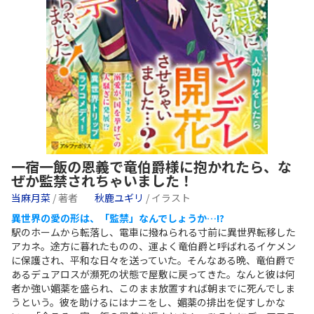
一宿一飯の恩義で竜伯爵様に抱かれたら、な
ぜか監禁されちゃいました！
当麻月菜
/ 著者
秋鹿ユギリ
/ イラスト
異世界の愛の形は、「監禁」なんでしょうか…!?
駅のホームから転落し、電車に撥ねられる寸前に異世界転移した
アカネ。途方に暮れたものの、運よく竜伯爵と呼ばれるイケメン
に保護され、平和な日々を送っていた。そんなある晩、竜伯爵で
あるデュアロスが瀕死の状態で屋敷に戻ってきた。なんと彼は何
者か強い媚薬を盛られ、このまま放置すれば朝までに死んでしま
うという。彼を助けるにはナニをし、媚薬の排出を促すしかな