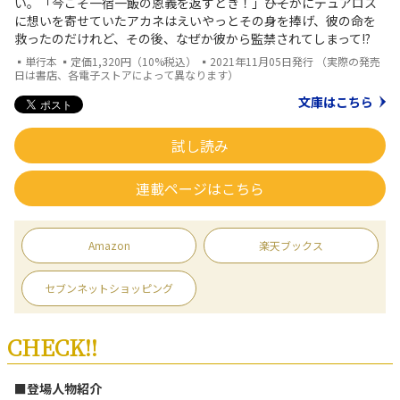
い。「今こそ一宿一飯の恩義を返すとき！」――ひそかにデュアロス
に想いを寄せていたアカネはえいやっとその身を捧げ、彼の命を
救ったのだけれど、その後、なぜか彼から監禁されてしまって!?
▪単行本 ▪定価1,320円（10%税込） ▪2021年11月05日発行 （実際の発売
日は書店、各電子ストアによって異なります）
文庫はこちら
試し読み
連載ページはこちら
Amazon
楽天ブックス
セブンネットショッピング
CHECK!!
■登場人物紹介