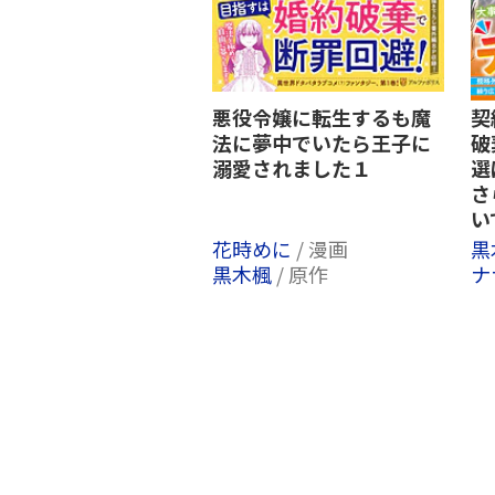
悪役令嬢に転生するも魔
契
法に夢中でいたら王子に
破
溺愛されました１
選
さ
い
花時めに
/ 漫画
黒
黒木楓
/ 原作
ナ