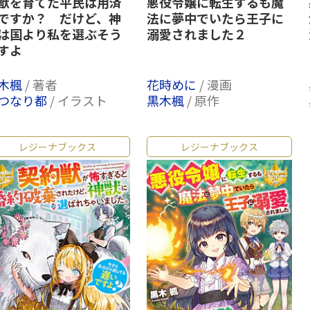
獣を育てた平民は用済
悪役令嬢に転生するも魔
ですか？ だけど、神
法に夢中でいたら王子に
は国より私を選ぶそう
溺愛されました２
すよ
木楓
/ 著者
花時めに
/ 漫画
つなり都
/ イラスト
黒木楓
/ 原作
レジーナブックス
レジーナブックス