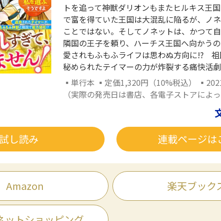
トを追って神獣ダリオンもまたヒルキス王国
で富を得ていた王国は大混乱に陥るが、ノネ
ことではない。そしてノネットは、かつて自
隣国の王子を頼り、ハーチス王国へ向かうの
愛されもふもふライフは思わぬ方向に!? 
秘められたテイマーの力が炸裂する痛快活劇
▪単行本 ▪定価1,320円（10%税込） ▪202
（実際の発売日は書店、各電子ストアによっ
試し読み
連載ページは
Amazon
楽天ブック
ネットショッピング