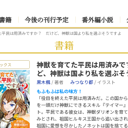
書籍
今後の刊行予定
番外編小説
た平民は用済みですか？ だけど、神獣は国より私を選ぶそうですよ
書籍
神獣を育てた平民は用済みで
ックス
ど、神獣は国より私を選ぶそ
黒木楓
/ 著者
みつなり都
/ イラスト
もふもふは私の味方！
「役目を終えた平民は用済みだ。この国から
を一頭だけ神獣にできるスキル『テイマー』
ト。平民である彼女は、神獣ダリオンを育て
みとされ、祖国ヒルキス王国から追い出され
祖国に愛想を尽かしたノネットは国を捨てる