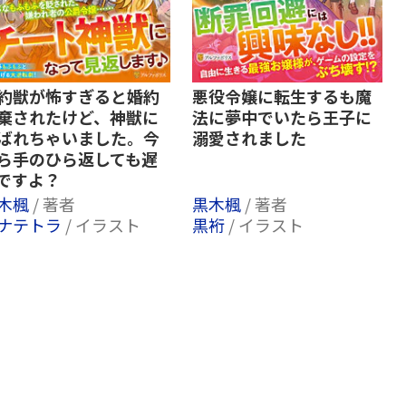
約獣が怖すぎると婚約
悪役令嬢に転生するも魔
棄されたけど、神獣に
法に夢中でいたら王子に
ばれちゃいました。今
溺愛されました
ら手のひら返しても遅
ですよ？
木楓
/ 著者
黒木楓
/ 著者
ナテトラ
/ イラスト
黒裄
/ イラスト