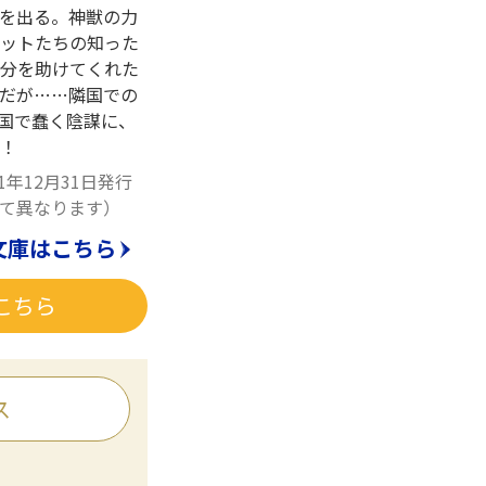
を出る。神獣の力
ットたちの知った
分を助けてくれた
だが……隣国での
祖国で蠢く陰謀に、
！
1年12月31日発行
て異なります）
文庫はこちら
こちら
ス