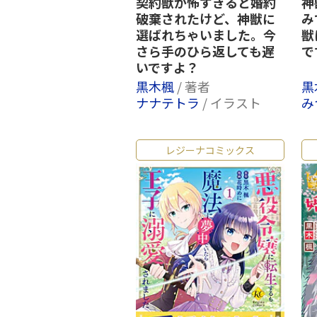
契約獣が怖すぎると婚約
神
破棄されたけど、神獣に
み
選ばれちゃいました。今
獣
さら手のひら返しても遅
で
いですよ？
黒木楓
/ 著者
黒
ナナテトラ
/ イラスト
み
レジーナコミックス