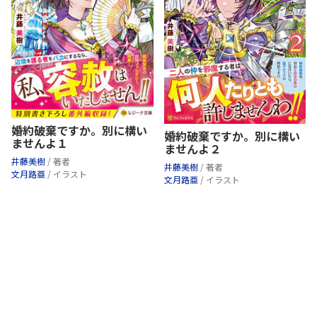
婚約破棄ですか。別に構い
婚約破棄ですか。別に構い
ませんよ１
ませんよ２
井藤美樹
/ 著者
井藤美樹
/ 著者
文月路亜
/ イラスト
文月路亜
/ イラスト