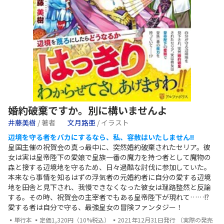
婚約破棄ですか。別に構いませんよ
井藤美樹
/ 著者
文月路亜
/ イラスト
辺境を守る者をバカにするなら、私、容赦はいたしません!!
皇国主催の祝賀会の真っ最中に、突然婚約破棄されたセリア。彼
女は実は皇帝陛下の愛娘で皇族一番の魔力を持つ者として魔物の
森と接する辺境地を守るため、日々過酷な討伐に参加していた。
本来なら事情を知るはずの浮気者の元婚約者に自分の愛する辺境
地を田舎と見下され、我慢できなくなった彼女は理路整然と反論
する。その時、祝賀会の主宰者でもある皇帝陛下が現れて……!?
愛する者は自分で守る、最強皇女の冒険ファンタジー！
▪単行本 ▪定価1,320円（10%税込） ▪2021年12月31日発行 （実際の発売