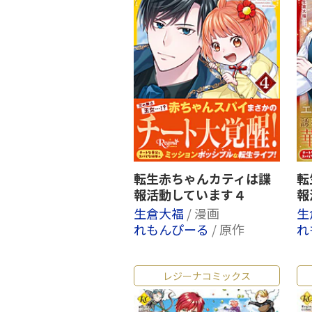
転生赤ちゃんカティは諜
転
報活動しています４
報
生倉大福
/ 漫画
生
れもんぴーる
/ 原作
れ
レジーナコミックス