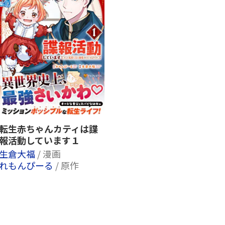
転生赤ちゃんカティは諜
報活動しています１
生倉大福
/ 漫画
れもんぴーる
/ 原作