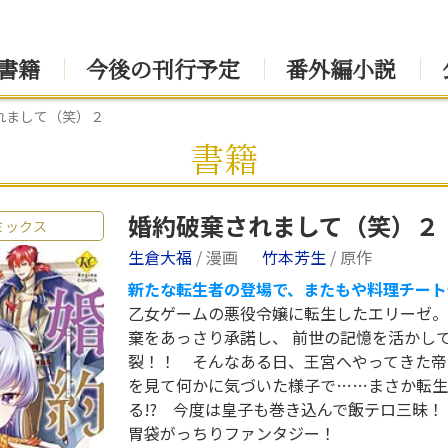
書籍
今後の刊行予定
番外編小説
れまして（笑）２
書籍
婚約破棄されまして（笑）２
ミックス
生倉大福
/ 漫画
竹本芳生
/ 原作
新たな転生者の登場で、またもや料理チート炸
乙女ゲームの悪役令嬢に転生したエリーゼ。
棄をあっさり承諾し、 前世の記憶を活かし
裂！！ そんなある日、王宮へやってきた帝
を見て何かに気づいた様子で……まさか転生
る!? 今度は皇子も巻き込んで飯テロ三昧
胃袋がっちりファンタジー！