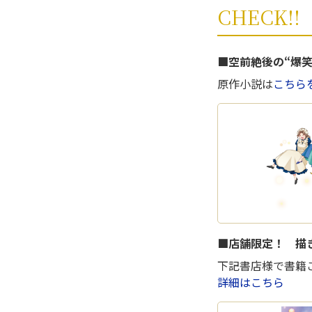
CHECK!!
■空前絶後の“爆
原作小説は
こちらを
■店舗限定！ 描
下記書店様で書籍
詳細はこちら