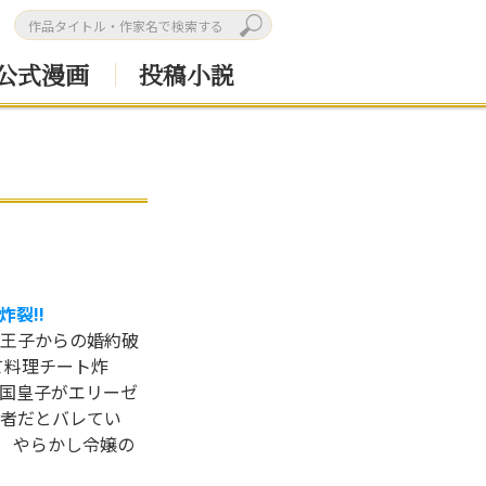
公式漫画
投稿小説
裂!!
王子からの婚約破
て料理チート炸
国皇子がエリーゼ
者だとバレてい
！ やらかし令嬢の