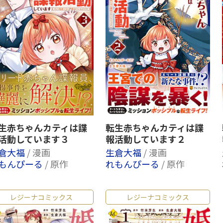
生赤ちゃんカティは諜
転生赤ちゃんカティは諜
活動しています３
報活動しています２
倉大福
/ 漫画
生倉大福
/ 漫画
もんぴーる
/ 原作
れもんぴーる
/ 原作
レジーナコミックス
レジーナコミックス