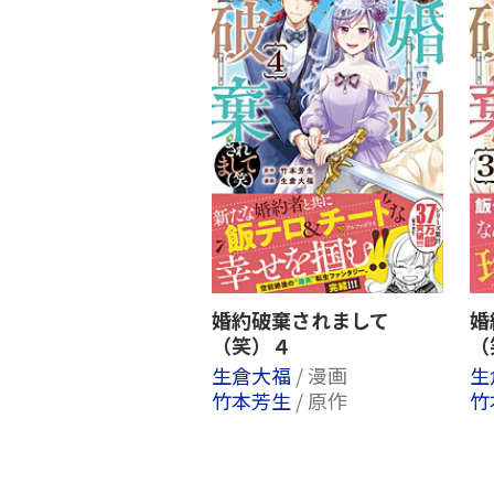
婚約破棄されまして
婚
（笑）４
（
生倉大福
/ 漫画
生
竹本芳生
/ 原作
竹