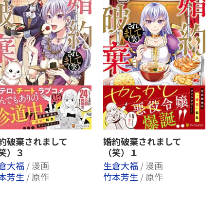
約破棄されまして
婚約破棄されまして
笑）３
（笑）１
倉大福
/ 漫画
生倉大福
/ 漫画
本芳生
/ 原作
竹本芳生
/ 原作