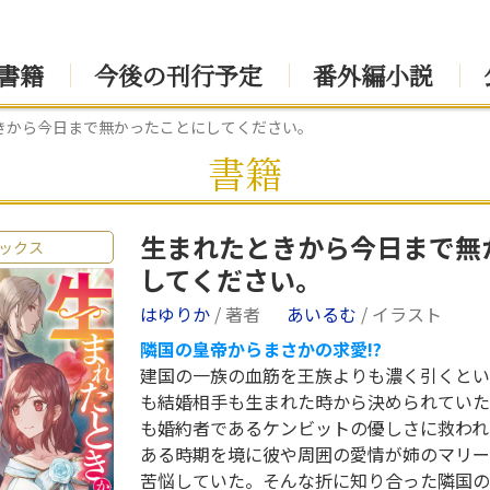
書籍
今後の刊行予定
番外編小説
きから今日まで無かったことにしてください。
書籍
生まれたときから今日まで無
ックス
してください。
はゆりか
/ 著者
あいるむ
/ イラスト
隣国の皇帝からまさかの求愛!?
建国の一族の血筋を王族よりも濃く引くとい
も結婚相手も生まれた時から決められていた
も婚約者であるケンビットの優しさに救われ
ある時期を境に彼や周囲の愛情が姉のマリー
苦悩していた。そんな折に知り合った隣国の