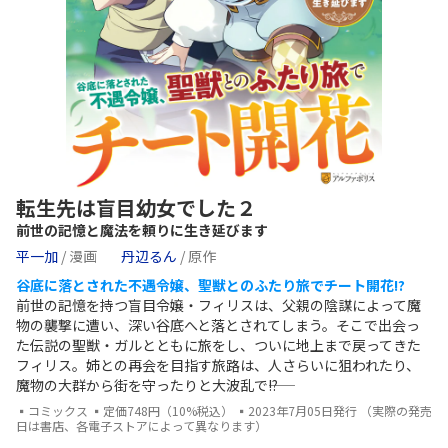
転生先は盲目幼女でした２
前世の記憶と魔法を頼りに生き延びます
平一加
/ 漫画
丹辺るん
/ 原作
谷底に落とされた不遇令嬢、聖獣とのふたり旅でチート開花!?
前世の記憶を持つ盲目令嬢・フィリスは、父親の陰謀によって魔
物の襲撃に遭い、深い谷底へと落とされてしまう。そこで出会っ
た伝説の聖獣・ガルとともに旅をし、ついに地上まで戻ってきた
フィリス。姉との再会を目指す旅路は、人さらいに狙われたり、
魔物の大群から街を守ったりと大波乱で――!?
▪コミックス ▪定価748円（10%税込） ▪2023年7月05日発行 （実際の発売
日は書店、各電子ストアによって異なります）