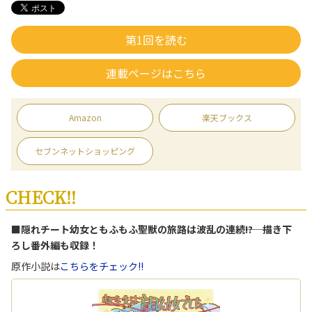
第1回を読む
連載ページはこちら
Amazon
楽天ブックス
セブンネットショッピング
CHECK!!
■隠れチート幼女ともふもふ聖獣の旅路は波乱の連続――!? 描き下
ろし番外編も収録！
原作小説は
こちらをチェック!!