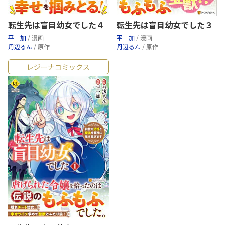
転生先は盲目幼女でした４
転生先は盲目幼女でした３
平一加
/ 漫画
平一加
/ 漫画
丹辺るん
/ 原作
丹辺るん
/ 原作
レジーナコミックス