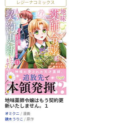
レジーナコミックス
地味薬師令嬢はもう契約更
新いたしません。１
オミクニ
/ 漫画
鏑木うりこ
/ 原作