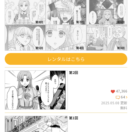
第8回
第7回
第6回
第5回
第4回
第3回
レンタルはこちら
第2回
47,366
64
2025.05.08 更新
無料
第1回