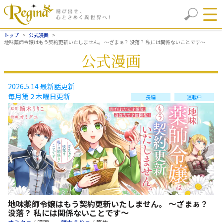
トップ
公式漫画
地味薬師令嬢はもう契約更新いたしません。 ～ざまぁ？ 没落？ 私には関係ないことです～
公式漫画
2026.5.14 最新話更新
毎月第２木曜日更新
長編
連載中
地味薬師令嬢はもう契約更新いたしません。 ～ざまぁ？
没落？ 私には関係ないことです～