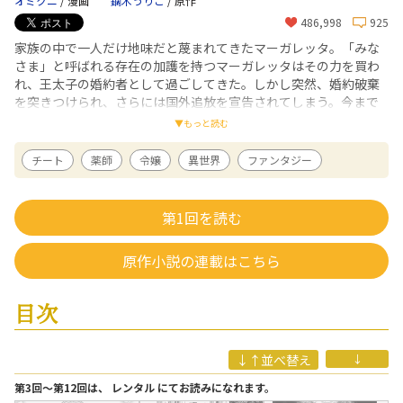
オミクニ
/ 漫画
鏑木うりこ
/ 原作
486,998
925
家族の中で一人だけ地味だと蔑まれてきたマーガレッタ。「みな
さま」と呼ばれる存在の加護を持つマーガレッタはその力を買わ
れ、王太子の婚約者として過ごしてきた。しかし突然、婚約破棄
を突きつけられ、さらには国外追放を宣告されてしまう。今まで
のひどい扱いに我慢の限界を迎えたマーガレッタは家族と王太子
▼もっと読む
を見限り、10年前に彼らと結んだ『ある契約』を結び直さずに国
を出て行ってしまい――…！ 「もう一度力を貸してほしいと言われて
チート
薬師
令嬢
異世界
ファンタジー
も、絶対にお断りです！」チート級薬師令嬢の痛快逆転ストーリ
ー、待望のコミカライズ！
第1回を読む
オミクニ
/ 漫画
福岡県出身。「Gullveida」にてアルファポリス第９回漫画大賞優秀賞受
賞。漫画「異世界の本屋さんへようこそ！」にて連載デビューに至る。
原作小説の連載はこちら
「異世界の本屋さんへようこそ！」（原作：安芸とわこ、アルファポリ
ス、全2巻）刊行。
目次
鏑木うりこ
/ 原作
北海道出身。2022年1月より連載した『地味薬師令嬢はもう契約更新いた
しません。』がアルファポリス第15回恋愛小説大賞において「優秀賞」を
受賞。趣味は手芸で小物づくり。ナッツ類をポリポリ食べるのが好き。
↓↑並べ替え
↓
第3回〜第12回は、 レンタル にてお読みになれます。