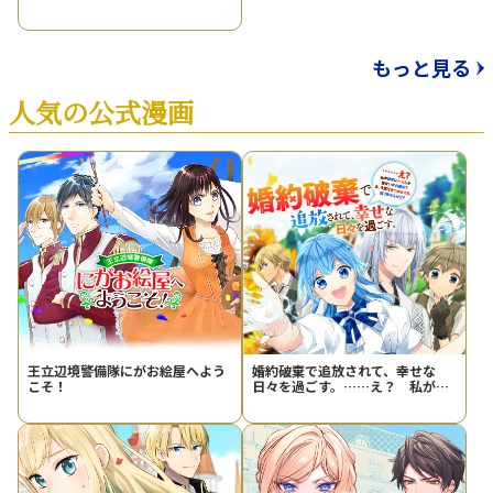
もっと見る
人気の公式漫画
王立辺境警備隊にがお絵屋へよう
婚約破棄で追放されて、幸せな
こそ！
日々を過ごす。……え？ 私が世
界に一人しか居ない水の聖女？
あ、今更泣きつかれても、知りま
せんけど？