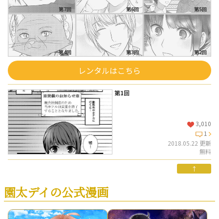
第7回
第6回
第5回
第4回
第3回
第2回
レンタルはこちら
第1回
3,010
1
2018.05.22 更新
無料
↑
園太デイの公式漫画