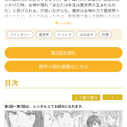
いかけた時、女神が現れ「あなたは本当は異世界の生まれなの
だ」と告げられる。戸惑いながらも、優奈は女神の力で異世界へ
行くことに。そこで出会ったのは、薬草園で暮らす猫獣人のおば
あちゃんだった。彼女は以前、パンケーキが自慢の喫茶店を開い
▼もっと読む
ていたが、夫の死後店をたたんでいた。自分を拾ってくれた彼女
のため、そして「お菓子で人を笑顔にしたい」という自分の夢の
ファンタジー
異世界
トリップ
ほのぼの
料理
ため、優奈は店を復活させることを決意して――。ほのぼのスローラ
イフ・ファンタジー、待望のコミカライズ！
第1回を読む
園太デイ
/ 漫画
『コダワリのもぐもぐ』（花LaLaonline）、『刀剣乱舞-ONLINE- アンソロ
ジーコミック～誉！～』（白泉社）など、かわいらしい絵柄で活躍中。著
原作小説の連載はこちら
書に「魔界王立幼稚園ひまわり組」（原作：まりの、アルファポリス、全
1巻）がある。
目次
江本マシメサ
/ 原作
長崎県出身。2012年9月から執筆を開始し、WEBにて発表。2015年8月
「北欧貴族と猛禽妻の雪国狩り暮らし」（宝島社）でデビューに至る。
↓↑並べ替え
↓
第2回〜第7回は、 レンタル にてお読みになれます。