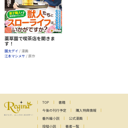
薬草園で喫茶店を開きま
す！
園太デイ
/ 漫画
江本マシメサ
/ 原作
TOP
書籍
今後の刊行予定
購入特典情報
番外編小説
公式漫画
投稿小説
著者一覧