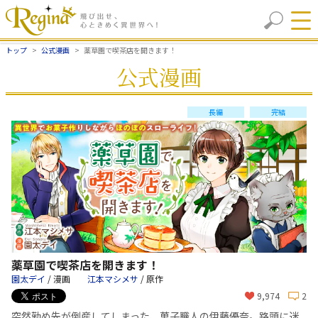
トップ
公式漫画
薬草園で喫茶店を開きます！
公式漫画
長編
完結
薬草園で喫茶店を開きます！
園太デイ
/ 漫画
江本マシメサ
/ 原作
9,974
2
突然勤め先が倒産してしまった、菓子職人の伊藤優奈。路頭に迷