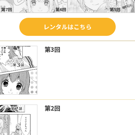
第7回
第6回
第5回
レンタルはこちら
第3回
第2回