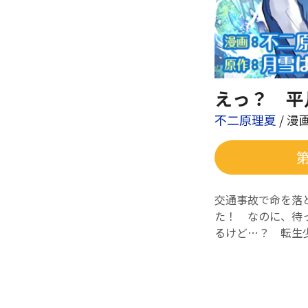
えっ？ 平
不二原理夏
/ 漫
交通事故で命を落
た！ なのに、待
るけど…？ 転生
不二原理夏
/ 漫画
東京都在住。少女
ス、全3巻）、「