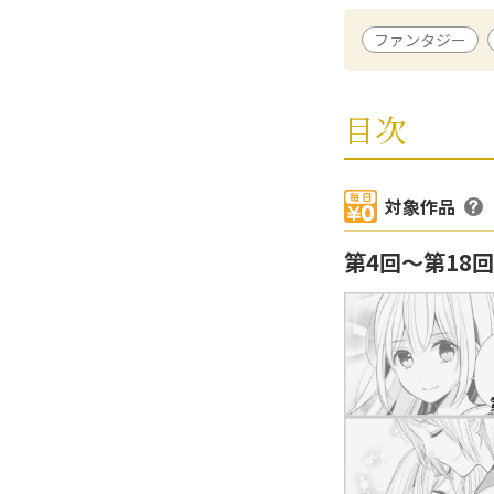
KAWA／エンター
ファンタジー
月雪はな
/ 原作
2011年9月より
が大好物で、日々
目次
対象作品
第4回〜第18