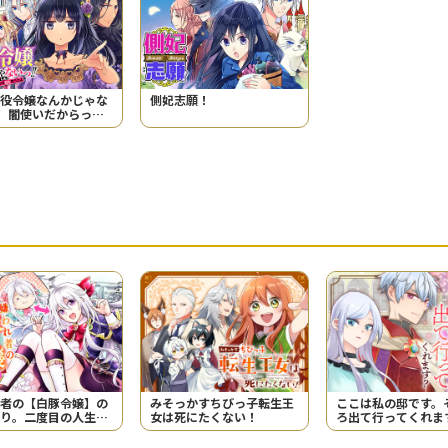
役令嬢なんかじゃな
側妃志願！
! 闇使いだからって
も悪役だと思うなよ
者の【白豚令嬢】の
みそっかすちびっ子転生王
ここは私の邸です。
り。二度目の人生は
女は死にたくない！
ろ出て行ってくれま
ませんわ！