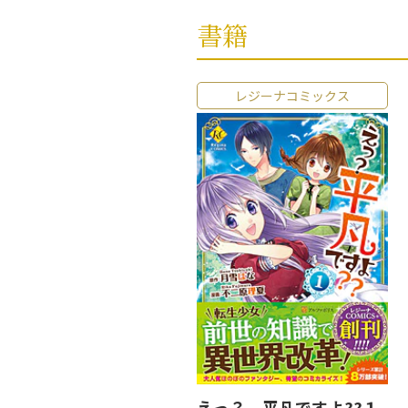
書籍
レジーナコミックス
えっ？ 平凡ですよ??１