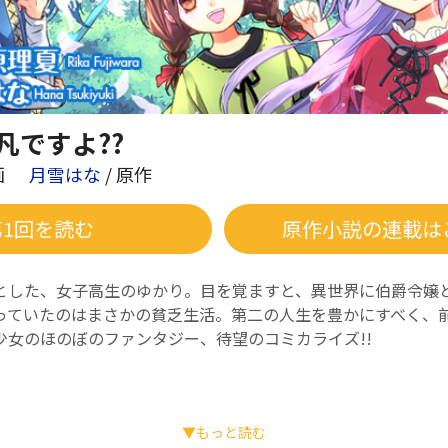
凡ですよ??
画
月雪はな
/ 原作
第1回を読む
原作小説の連載は
とした、女子高生のゆかり。目を覚ますと、異世界に伯爵令嬢
っていたのはまさかの貧乏生活。第二の人生を豊かにすべく、
少女のほのぼのファンタジー、待望のコミカライズ!!
漫画を中心に活躍中。代表作に「えっ？ 平凡ですよ??」（原作：月雪
▼もっと読む
側妃志願！」（原作：雪永真希、アルファポリス、全2巻）「執事の国の黒