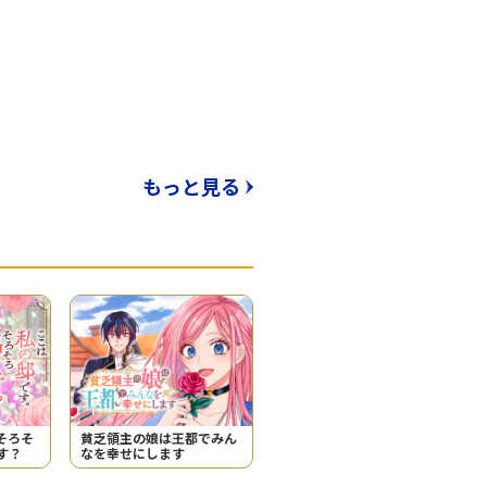
もっと見る
そろそ
貧乏領主の娘は王都でみん
す？
なを幸せにします