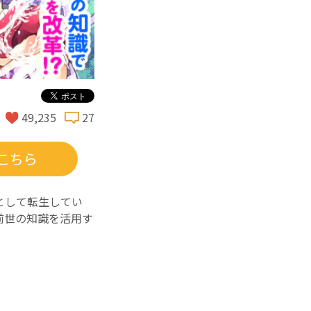
49,235
27
こちら
として転生してい
前世の知識を活用す
はな、アルファポリ
アリス」（KADO