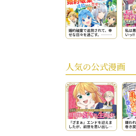
婚約破棄で追放されて、幸
私は悪
せな日々を過ごす。……
いっ!
え？ 私が世界に一人しか
必ずし
居ない水の聖女？ あ、今
更泣きつかれても、知りま
せんけど？
人気の公式漫画
『ざまぁ』エンドを迎えま
嫌われ
したが、前世を思い出した
巻き戻
ので旦那様と好きに生きま
失敗し
す！