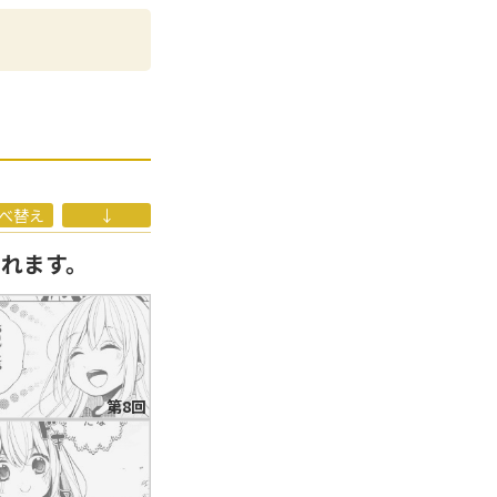
ューに至る。スイーツ
べ替え
↓
なれます。
第8回