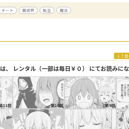
ブレイン、全2巻）などがある。
チート
異世界
転生
魔法
、WEBで小説を公開。2013年、「えっ？ 平凡ですよ??」にて出版デビ
体重計とにらみ合っている。散歩が趣味。
↓↑並
回は、 レンタル（一部は毎日￥０） にてお読みに
第11回
第10回
第9回