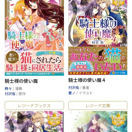
騎士様の使い魔４
騎士様の使い魔
村沢侑
/ 著者
蒔々
/ 漫画
蒼ノ
/ イラスト
村沢侑
/ 原作
レジーナブックス
レジーナ文庫