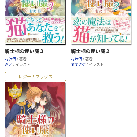
騎士様の使い魔３
騎士様の使い魔２
村沢侑
/ 著者
村沢侑
/ 著者
蒼ノ
/ イラスト
オオタケ
/ イラスト
レジーナブックス