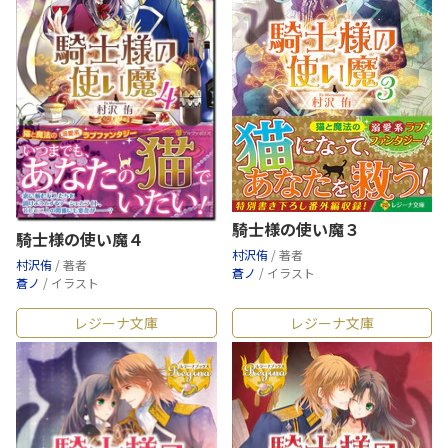
騎士様の使い魔３
騎士様の使い魔４
村沢侑
/ 著者
村沢侑
/ 著者
蒼ノ
/ イラスト
蒼ノ
/ イラスト
レジーナ文庫
レジーナ文庫