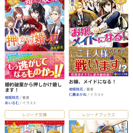
お嬢、メイドになる！
婚約破棄から押しかけ婚し
ます！
相坂桃花
/ 著者
仁藤あかね
/ イラスト
相坂桃花
/ 著者
あいるむ
/ イラスト
レジーナ文庫
レジーナブックス