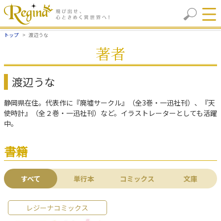
トップ
渡辺うな
著者
渡辺うな
静岡県在住。代表作に『廃墟サークル』（全3巻・一迅社刊）、『天
使時計』（全２巻・一迅社刊）など。イラストレーターとしても活躍
中。
書籍
すべて
単行本
コミックス
文庫
レジーナコミックス