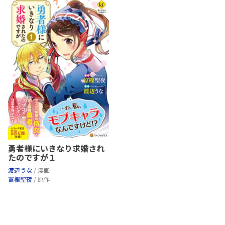
勇者様にいきなり求婚され
たのですが１
渡辺うな
/ 漫画
富樫聖夜
/ 原作