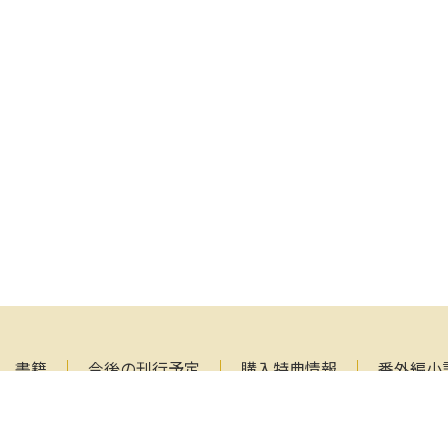
書籍
今後の刊行予定
購入特典情報
番外編小
覧
メールマガジン
作家募集
お問い合わせ
バシーポリシー