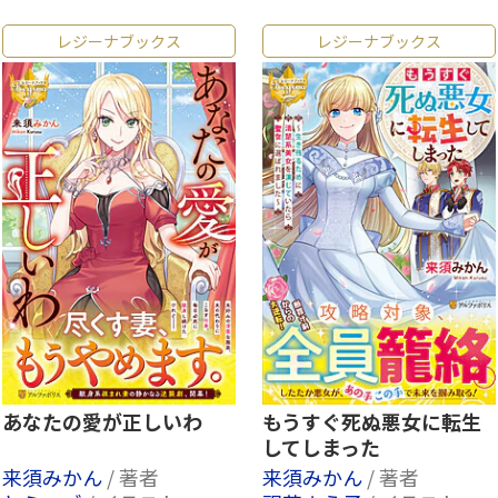
レジーナブックス
レジーナブックス
あなたの愛が正しいわ
もうすぐ死ぬ悪女に転生
してしまった
来須みかん
/ 著者
来須みかん
/ 著者