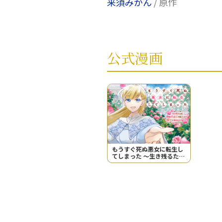
来須みかん
/ 原作
公式漫画
もうすぐ死ぬ悪女に転生し
てしまった ～生き残るため
に清楚系美女を演じていた
ら聖女に選ばれました～