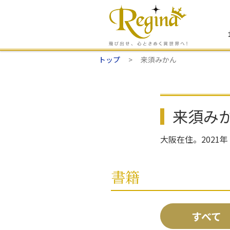
トップ
来須みかん
来須み
大阪在住。202
書籍
すべて