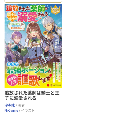
追放された薬師は騎士と王
子に溺愛される
沙寺絃
/ 著者
NiKrome
/ イラスト