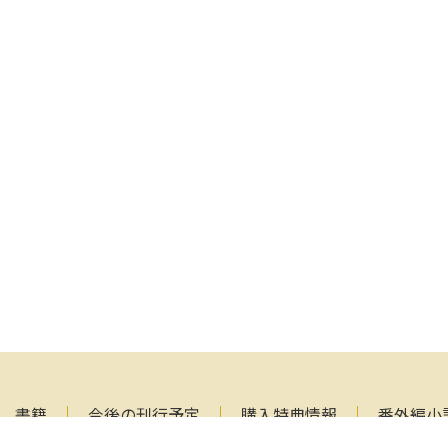
書籍
今後の刊行予定
購入特典情報
番外編小